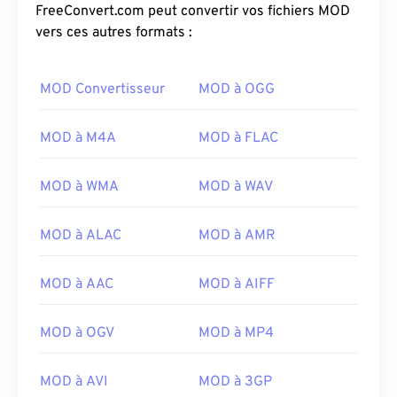
FreeConvert.com peut convertir vos fichiers MOD
vers ces autres formats :
MOD Convertisseur
MOD à OGG
MOD à M4A
MOD à FLAC
MOD à WMA
MOD à WAV
MOD à ALAC
MOD à AMR
MOD à AAC
MOD à AIFF
00
00
00
00
00
00
00
00
MOD à OGV
MOD à MP4
00
00
00
00
00
00
00
00
MOD à AVI
MOD à 3GP