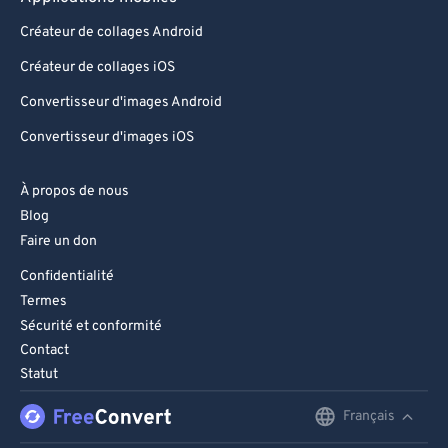
94
94
Créateur de collages Android
95
95
Créateur de collages iOS
96
96
Convertisseur d'images Android
97
97
Convertisseur d'images iOS
98
98
À propos de nous
99
99
Blog
Faire un don
Confidentialité
Termes
Sécurité et conformité
Contact
Statut
Français
English