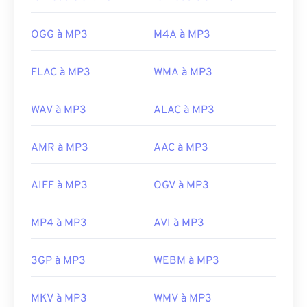
Experts Group
Sortie initiale :
1993
OGG à MP3
M4A à MP3
Liens utiles:
https://en.wikipedia.org/wiki/MP3
FLAC à MP3
WMA à MP3
https://mpeg.chiariglione.org/standards/mpeg-
a/music-player-application-format.html
WAV à MP3
ALAC à MP3
AMR à MP3
AAC à MP3
AIFF à MP3
OGV à MP3
MP4 à MP3
AVI à MP3
3GP à MP3
WEBM à MP3
MKV à MP3
WMV à MP3