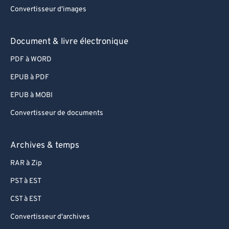
67
67
Convertisseur d'images
68
68
69
69
Document & livre électronique
70
70
PDF à WORD
71
71
EPUB à PDF
72
72
EPUB à MOBI
73
73
Convertisseur de documents
74
74
75
75
Archives & temps
76
76
RAR à Zip
77
77
PST à EST
78
78
CST à EST
79
79
Convertisseur d'archives
80
80