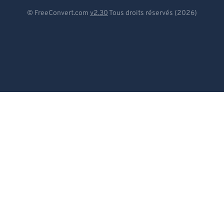
Deutsch
© FreeConvert.com
v2.30
Tous droits réservés (2026)
Español
Français
Português
Italiano
Dutch
日本語
简体中文
繁體中文
한국어
Svenska