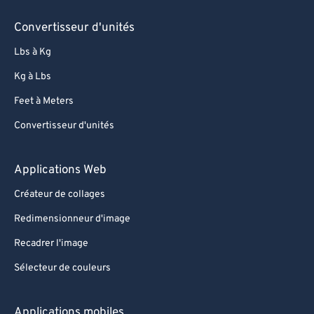
81
81
Convertisseur d'unités
82
82
Lbs à Kg
83
83
Kg à Lbs
84
84
Feet à Meters
85
85
Convertisseur d'unités
86
86
87
87
Applications Web
88
88
Créateur de collages
89
89
Redimensionneur d'image
90
90
Recadrer l'image
91
91
Sélecteur de couleurs
92
92
93
93
Applications mobiles