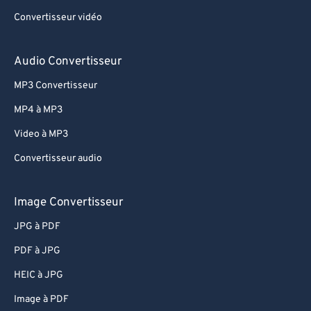
54
54
54
54
54
54
Convertisseur vidéo
55
55
55
55
55
55
56
56
56
56
56
56
Audio Convertisseur
57
57
57
57
57
57
MP3 Convertisseur
58
58
58
58
58
58
MP4 à MP3
59
59
59
59
59
59
Video à MP3
60
60
Convertisseur audio
61
61
62
62
Image Convertisseur
63
63
JPG à PDF
64
64
PDF à JPG
65
65
HEIC à JPG
66
66
Image à PDF