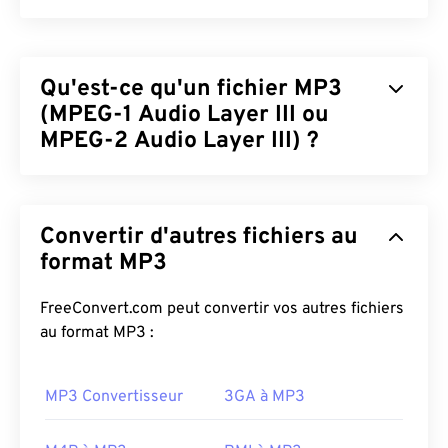
Qu'est-ce qu'un fichier MP3
(MPEG-1 Audio Layer III ou
MPEG-2 Audio Layer III) ?
MPEG-1 Audio Layer III ou MPEG-2 Audio Layer III
(MP3) est un format de codage audio numérique
Convertir d'autres fichiers au
utilisé pour
compresser une séquence sonore
en
un fichier de très petite taille afin de permettre son
format MP3
stockage et sa transmission numériques. Les
fichiers MP3 sont les fichiers audio les plus utilisés
FreeConvert.com peut convertir vos autres fichiers
par les consommateurs. Grâce à leur petite taille et
au format MP3 :
à leur qualité acceptable, les fichiers
MP3
sont
accessibles à un large public et faciles à stocker et
MP3 Convertisseur
3GA à MP3
à partager.