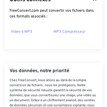
15
15
15
15
15
15
15
15
FreeConvert.com peut convertir vos fichiers dans
16
16
16
16
16
16
16
16
ces formats associés :
17
17
17
17
17
17
17
17
18
18
18
18
18
18
18
18
Video à MP3
MP3 Compresseur
19
19
19
19
19
19
19
19
20
20
20
20
20
20
20
20
21
21
21
21
21
21
21
21
22
22
22
22
22
22
22
22
Vos données, notre priorité
23
23
23
23
23
23
23
23
24
24
24
24
24
24
Chez FreeConvert, nous allons au-delà de la simple
conversion de fichiers : nous les protégeons. Notre
25
25
25
25
25
25
système de sécurité robuste garantit la sécurité de vos
données, que vous convertissiez une image, une vidéo ou
26
26
26
26
26
26
un document. Grâce à un chiffrement avancé, des centres
27
27
27
27
27
27
de données sécurisés et une surveillance vigilante, nous