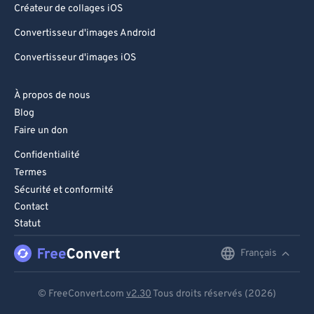
Créateur de collages iOS
95
95
Convertisseur d'images Android
96
96
Convertisseur d'images iOS
97
97
98
98
À propos de nous
Blog
99
99
Faire un don
Confidentialité
Termes
Sécurité et conformité
Contact
Statut
Français
English
Deutsch
© FreeConvert.com
v2.30
Tous droits réservés (2026)
Español