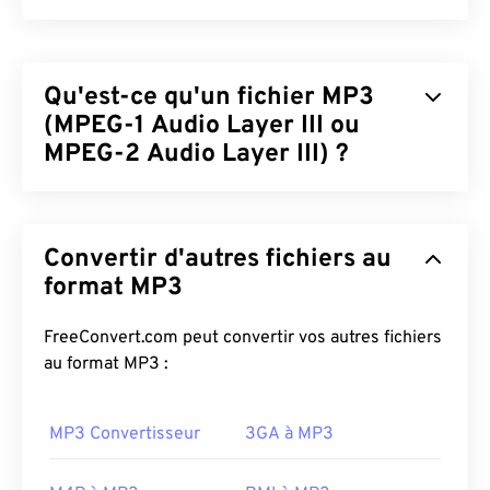
Qu'est-ce qu'un fichier MP3
(MPEG-1 Audio Layer III ou
MPEG-2 Audio Layer III) ?
MPEG-1 Audio Layer III ou MPEG-2 Audio Layer III
(MP3) est un format de codage audio numérique
Convertir d'autres fichiers au
utilisé pour
compresser une séquence sonore
en
un fichier de très petite taille afin de permettre son
format MP3
stockage et sa transmission numériques. Les
fichiers MP3 sont les fichiers audio les plus utilisés
FreeConvert.com peut convertir vos autres fichiers
par les consommateurs. Grâce à leur petite taille et
au format MP3 :
à leur qualité acceptable, les fichiers
MP3
sont
accessibles à un large public et faciles à stocker et
MP3 Convertisseur
3GA à MP3
à partager.