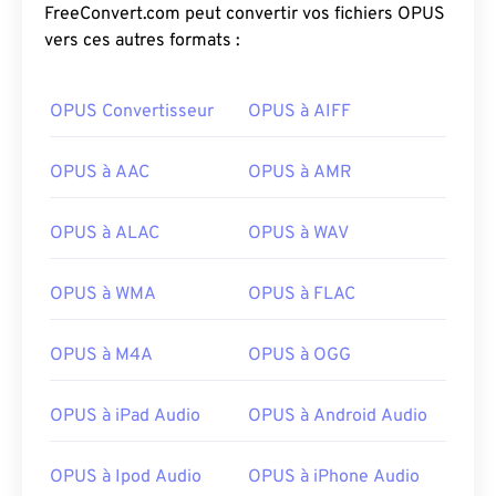
FreeConvert.com peut convertir vos fichiers OPUS
vers ces autres formats :
OPUS Convertisseur
OPUS à AIFF
OPUS à AAC
OPUS à AMR
OPUS à ALAC
OPUS à WAV
OPUS à WMA
OPUS à FLAC
00
00
00
00
00
00
00
00
OPUS à M4A
OPUS à OGG
OPUS à iPad Audio
OPUS à Android Audio
00
00
00
00
00
00
00
00
01
01
01
01
01
01
01
01
OPUS à Ipod Audio
OPUS à iPhone Audio