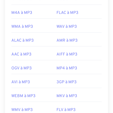
Experts Group
Sortie initiale :
1993
M4A à MP3
FLAC à MP3
Liens utiles:
https://en.wikipedia.org/wiki/MP3
WMA à MP3
WAV à MP3
https://mpeg.chiariglione.org/standards/mpeg-
a/music-player-application-format.html
ALAC à MP3
AMR à MP3
AAC à MP3
AIFF à MP3
OGV à MP3
MP4 à MP3
AVI à MP3
3GP à MP3
WEBM à MP3
MKV à MP3
WMV à MP3
FLV à MP3