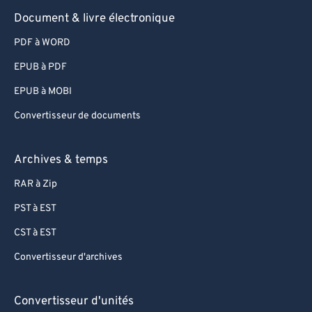
68
68
Document & livre électronique
69
69
PDF à WORD
70
70
EPUB à PDF
71
71
EPUB à MOBI
72
72
Convertisseur de documents
73
73
74
74
Archives & temps
75
75
RAR à Zip
76
76
PST à EST
77
77
CST à EST
78
78
Convertisseur d'archives
79
79
80
80
Convertisseur d'unités