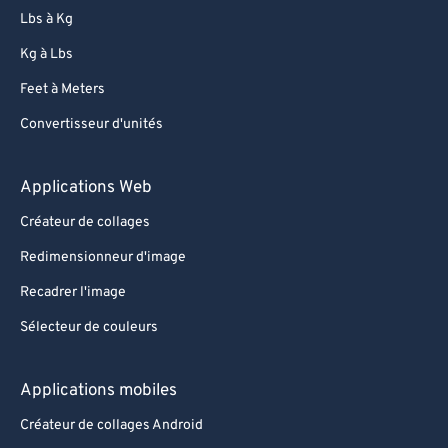
81
81
Lbs à Kg
82
82
Kg à Lbs
83
83
Feet à Meters
84
84
Convertisseur d'unités
85
85
86
86
Applications Web
87
87
Créateur de collages
88
88
Redimensionneur d'image
89
89
Recadrer l'image
90
90
Sélecteur de couleurs
91
91
92
92
Applications mobiles
93
93
Créateur de collages Android
94
94