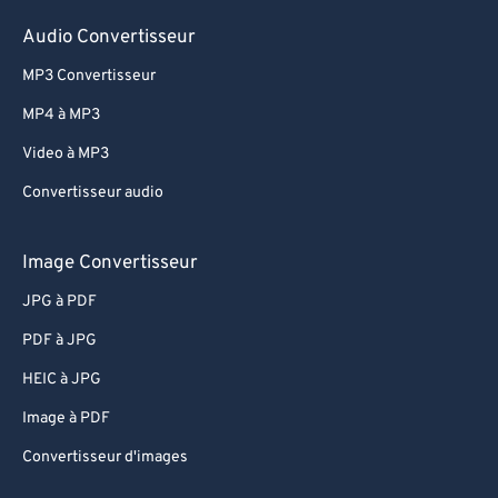
55
55
55
55
55
55
Audio Convertisseur
56
56
56
56
56
56
MP3 Convertisseur
57
57
57
57
57
57
MP4 à MP3
58
58
58
58
58
58
Video à MP3
59
59
59
59
59
59
Convertisseur audio
60
60
61
61
Image Convertisseur
62
62
JPG à PDF
63
63
PDF à JPG
64
64
HEIC à JPG
65
65
Image à PDF
66
66
Convertisseur d'images
67
67