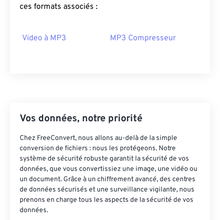
ces formats associés :
16
16
16
16
16
16
16
16
17
17
17
17
17
17
17
17
Video à MP3
MP3 Compresseur
18
18
18
18
18
18
18
18
19
19
19
19
19
19
19
19
20
20
20
20
20
20
20
20
21
21
21
21
21
21
21
21
22
22
22
22
22
22
22
22
Vos données, notre priorité
23
23
23
23
23
23
23
23
Chez FreeConvert, nous allons au-delà de la simple
24
24
24
24
24
24
conversion de fichiers : nous les protégeons. Notre
système de sécurité robuste garantit la sécurité de vos
25
25
25
25
25
25
données, que vous convertissiez une image, une vidéo ou
un document. Grâce à un chiffrement avancé, des centres
26
26
26
26
26
26
de données sécurisés et une surveillance vigilante, nous
27
27
27
27
27
27
prenons en charge tous les aspects de la sécurité de vos
données.
28
28
28
28
28
28