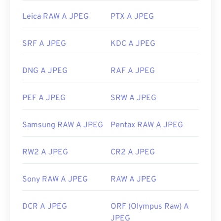
specifica con cui aprire il file, fare clic con il
applicazioni Adobe, in particolare Illustrator,
pulsante destro del mouse e selezionare "Apri con"
Photoshop e
Leica RAW A JPEG
InDesign
. Un programma gratuito,
PTX A JPEG
per effettuare la selezione.
non Adobe, da considerare è
Image Converter
di
FreeConvert.
I file JPEG si aprono automaticamente sui browser
SRF A JPEG
KDC A JPEG
Web più diffusi, come
Chrome
, sulle applicazioni
Microsoft come
Microsoft Foto
e sulle applicazioni
DNG A JPEG
RAF A JPEG
Sviluppato da:
Adobe Inc.
Mac OS come
Apple Preview
.
Versione iniziale:
1992
Sviluppato da:
Joint Photographic Experts Group
PEF A JPEG
SRW A JPEG
Data di rilascio iniziale:
18 settembre 1992
Samsung RAW A JPEG
Pentax RAW A JPEG
Link utili:
https://en.wikipedia.org/wiki/JPEG
RW2 A JPEG
CR2 A JPEG
https://www.lifewire.com/jpg-jpeg-file-4139913
Sony RAW A JPEG
RAW A JPEG
DCR A JPEG
ORF (Olympus Raw) A
JPEG