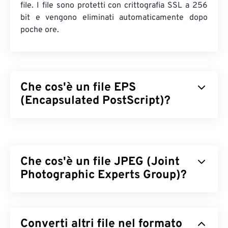
file. I file sono protetti con crittografia SSL a 256
bit e vengono eliminati automaticamente dopo
poche ore.
Che cos'è un file EPS
(Encapsulated PostScript)?
Encapsulated PostScript (EPS) è un formato di file
che contiene istruzioni testuali e grafiche per il
disegno di un'immagine
vettoriale
. Un file EPS
Che cos'è un file JPEG (Joint
contiene anche un'immagine incapsulata che
mostra l'aspetto finale dell'immagine, fornendo agli
Photographic Experts Group)?
utenti un'anteprima a bassa risoluzione
dell'immagine anche se non dispongono del
JPEG (Joint Photographic Experts Group) è un
software corretto per aprirla completamente. EPS
formato di file universale che utilizza un algoritmo
è comunemente utilizzato per la creazione di
Converti altri file nel formato
per comprimere fotografie e grafica. La notevole