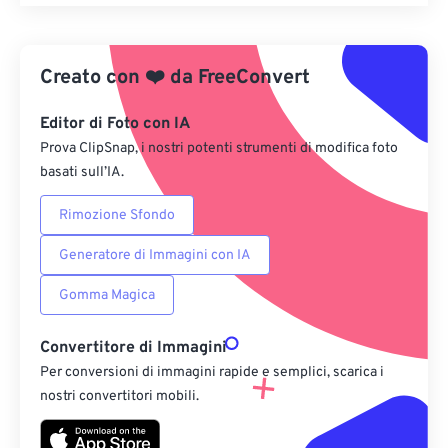
Reimposta tutte le opzioni
Applica da preimpostazione
Creato con
❤️
da
FreeConvert
Salva come predefinito
Editor di Foto con IA
Prova ClipSnap, i nostri potenti strumenti di modifica foto
basati sull’IA.
Rimozione Sfondo
Generatore di Immagini con IA
Gomma Magica
Convertitore di Immagini
Per conversioni di immagini rapide e semplici, scarica i
nostri convertitori mobili.