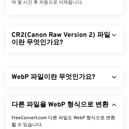
며 몇 시간 후 자동으로 삭제됩니다.
CR2(Canon Raw Version 2) 파일
이란 무엇인가요?
Canon Raw Version 2(CR2)는 Canon 디지털 카메라
에서 기록된 이미지의 모든 정보를 유지하는
디지털
네거티브
파일 형식입니다. 이 파일 형식의 이미지는
WebP 파일이란 무엇인가요?
압축되지 않으며 다른 이미지 파일 형식보다 상대적
으로 용량이 큽니다. CR2 파일 형식을 사용할 때의
주요 이점은 다른
WebP는
예측 압축을
RAW 파일
사용하여 웹 페이지와 모바일
과 마찬가지로 후처리
과정에서 높은 수준의 편집 기능을 제공한다는 것입
애플리케이션에 적합한 이미지를 생성하는 오픈 소
다른 파일을 WebP 형식으로 변환
니다.
스 파일 형식입니다. WebP 이미지는
JPEG(JPG)
및
PNG(Portable Network Graphics)
파일보다 최대
CR2 파일을 어떻게 여나요?
30% 더 작지만 시각적 품질은 비슷합니다. WebP 이
FreeConvert.com 다른 파일도 WebP 형식으로 변환
미지는 웹 페이지와 모바일 애플리케이션에서 빠르
할 수 있습니다.