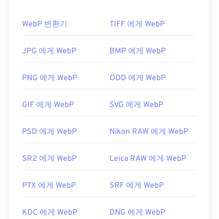
CR2 파일은
Canon Digital Photo Professional
소프
게 로드됩니다.
트웨어에서 쉽게 열 수 있습니다.
Adobe Lightroom
WebP 변환기
TIFF 에게 WebP
과
Mac용 Adobe Lightroom도
고려해 볼 만한 프로
WebP 파일을 어떻게 여나요?
그램입니다. 무료 대안으로는 Unidentified Flying
Raw(
WebP 파일을 여는 기본 프로그램은 여러 플랫폼에
UFRaw
)와 Microsoft
Raw Image Extension이
JPG 에게 WebP
BMP 에게 WebP
있습니다.
서 작동하는
Google Chrome(크롬)
입니다. WebP 파
일은
GIMP
와
Microsoft Paint
에서도 자동으로 열립
PNG 에게 WebP
ODD 에게 WebP
니다. Chrome을 제외한 모든 웹 브라우저는 WebP
CR2 파일의 크기가 크거나 고급 편집 소프트웨어를
형식을 지원합니다.
GIF 에게 WebP
SVG 에게 WebP
사용할 수 없기 때문에 많은 사용자는
CR2를 JPG로
다른 무료 뷰어로는
Pixelmator
와
Photopea가
있습
변환하는 것을 선호할 수 있습니다.
니다.
Corel PaintShop Pro
도 사용해 보세요.
PSD 에게 WebP
Nikon RAW 에게 WebP
IrfanView
,
Windows Photo Viewer
,
Adobe
Photoshop을
사용하기 전에 WebP 파일을 여는 플러
개발자:
Canon, Inc.
SR2 에게 WebP
Leica RAW 에게 WebP
그인을 설치해야 합니다.
최초 출시:
2004
개발자:
Google
PTX 에게 WebP
SRF 에게 WebP
최초 출시:
2010년 9월
유용한 링크:
KDC 에게 WebP
DNG 에게 WebP