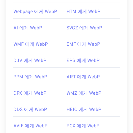
서 작동하는
Google Chrome(크롬)
입니다. WebP 파
일은
GIMP
와
Microsoft Paint
에서도 자동으로 열립
Webpage 에게 WebP
HTM 에게 WebP
니다. Chrome을 제외한 모든 웹 브라우저는 WebP
형식을 지원합니다.
AI 에게 WebP
SVGZ 에게 WebP
다른 무료 뷰어로는
Pixelmator
와
Photopea가
있습
니다.
Corel PaintShop Pro
도 사용해 보세요.
WMF 에게 WebP
EMF 에게 WebP
IrfanView
,
Windows Photo Viewer
,
Adobe
Photoshop을
사용하기 전에 WebP 파일을 여는 플러
DJV 에게 WebP
EPS 에게 WebP
그인을 설치해야 합니다.
개발자:
Google
PPM 에게 WebP
ART 에게 WebP
최초 출시:
2010년 9월
유용한 링크:
DPX 에게 WebP
WMZ 에게 WebP
WebP 압축에 대한 Google 개발자 문서
DDS 에게 WebP
HEIC 에게 WebP
관련 WebP 도구:
WebP 이미지에서 색상을 선택하려면
색상 선택기를
AVIF 에게 WebP
PCX 에게 WebP
사용하세요.