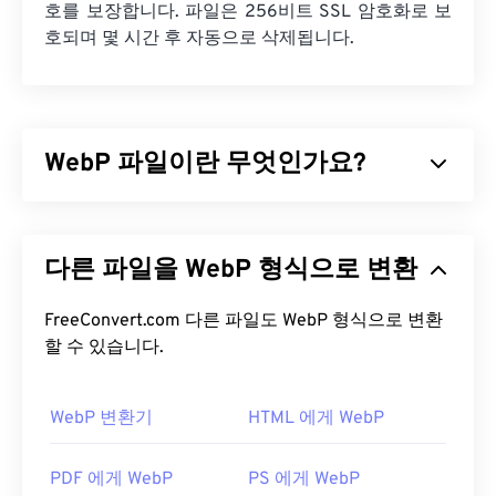
호를 보장합니다. 파일은 256비트 SSL 암호화로 보
호되며 몇 시간 후 자동으로 삭제됩니다.
WebP 파일이란 무엇인가요?
WebP는
예측 압축을
사용하여 웹 페이지와 모바일
애플리케이션에 적합한 이미지를 생성하는 오픈 소
다른 파일을 WebP 형식으로 변환
스 파일 형식입니다. WebP 이미지는
JPEG(JPG)
및
PNG(Portable Network Graphics)
파일보다 최대
30% 더 작지만 시각적 품질은 비슷합니다. WebP 이
FreeConvert.com 다른 파일도 WebP 형식으로 변환
미지는 웹 페이지와 모바일 애플리케이션에서 빠르
할 수 있습니다.
게 로드됩니다.
WebP 변환기
HTML 에게 WebP
WebP 파일을 어떻게 여나요?
WebP 파일을 여는 기본 프로그램은 여러 플랫폼에
PDF 에게 WebP
PS 에게 WebP