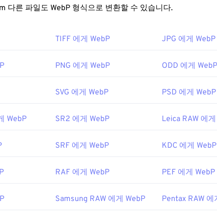
일을 어떻게 여나요?
FreeConvert.com 다른 파일도 WebP 형식으로 변환할 수 있습니다.
 여는 기본 프로그램은 여러 플랫폼에서 작동하는
Google Chrome
TIFF 에게 WebP
JPG 에게 WebP
IMP
와
Microsoft Paint
에서도 자동으로 열립니다. Chrome을 제
P 형식을 지원합니다.
P
PNG 에게 WebP
ODD 에게 Web
어로는
Pixelmator
와
Photopea가
있습니다.
Corel PaintShop Pro
indows Photo Viewer
,
Adobe Photoshop을
사용하기 전에 We
SVG 에게 WebP
PSD 에게 WebP
해야 합니다.
게 WebP
SR2 에게 WebP
Leica RAW 에게
0년 9월
P
SRF 에게 WebP
KDC 에게 WebP
한 Google 개발자 문서
P
RAF 에게 WebP
PEF 에게 WebP
:
에서 색상을 선택하려면
색상 선택기를
사용하세요.
P
Samsung RAW 에게 WebP
Pentax RAW 에