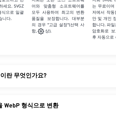
 업로드하고 변
저희는 오픈 소스 소프트웨
저희 SVGZ 
하세요.
SVGZ
어와 맞춤형 소프트웨어를
는 무료이며
 형식으로 일괄
모두 사용하여 최고의 변환
저에서 작동
습니다.
품질을 보장합니다. 대부분
안 및 개인 
의 경우 "고급 설정"(선택 사
합니다. 파일은
암호화로 보
항,
상).
후 자동으로
일이란 무엇인가요?
압축을
사용하여 웹 페이지와 모바일 애플리케이션에 적합한 이
 형식입니다. WebP 이미지는
JPEG(JPG)
및
PNG(Portable Netwo
% 더 작지만 시각적 품질은 비슷합니다. WebP 이미지는 웹 페
다른 파일을 WebP 형식으로 변환
 빠르게 로드됩니다.