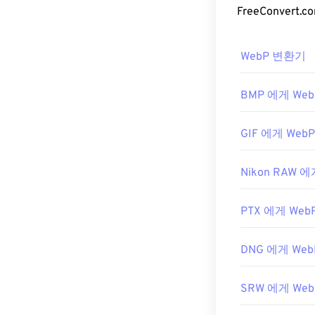
WebP 파
WebP 파일을
WebP 변환기
WebP 파일은
G
라우저는 Web
BMP 에게 Web
다른 무료 뷰
요.
IrfanView
,
W
GIF 에게 WebP
플러그인을 설치
개발자:
Google
Nikon RAW 에
최초 출시:
201
유용한 링크:
PTX 에게 Web
WebP 압축에 대
DNG 에게 Web
관련 WebP 도구
WebP 이미지
SRW 에게 Web