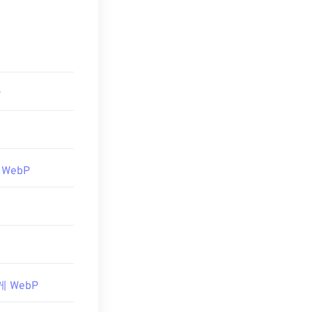
(크롬)
입니다.
외한 모든 웹 브
P
도 사용해 보세
bP 파일을 여는
 WebP
게 WebP