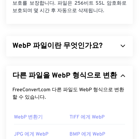
보호를 보장합니다. 파일은 256비트 SSL 암호화로
보호되며 몇 시간 후 자동으로 삭제됩니다.
WebP 파일이란 무엇인가요?
WebP는
예측 압축을
사용하여 웹 페이지와 모바일
애플리케이션에 적합한 이미지를 생성하는 오픈 소
다른 파일을 WebP 형식으로 변환
스 파일 형식입니다. WebP 이미지는
JPEG(JPG)
및
PNG(Portable Network Graphics)
파일보다 최대
30% 더 작지만 시각적 품질은 비슷합니다. WebP 이
FreeConvert.com 다른 파일도 WebP 형식으로 변환
미지는 웹 페이지와 모바일 애플리케이션에서 빠르
할 수 있습니다.
게 로드됩니다.
WebP 변환기
TIFF 에게 WebP
WebP 파일을 어떻게 여나요?
WebP 파일을 여는 기본 프로그램은 여러 플랫폼에
JPG 에게 WebP
BMP 에게 WebP