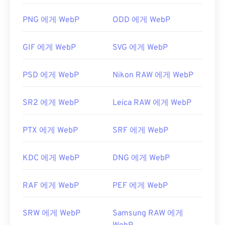
서 작동하는
Google Chrome(크롬)
입니다. WebP 파
일은
GIMP
와
Microsoft Paint
에서도 자동으로 열립
PNG 에게 WebP
ODD 에게 WebP
니다. Chrome을 제외한 모든 웹 브라우저는 WebP
형식을 지원합니다.
GIF 에게 WebP
SVG 에게 WebP
다른 무료 뷰어로는
Pixelmator
와
Photopea가
있습
니다.
Corel PaintShop Pro
도 사용해 보세요.
PSD 에게 WebP
Nikon RAW 에게 WebP
IrfanView
,
Windows Photo Viewer
,
Adobe
Photoshop을
사용하기 전에 WebP 파일을 여는 플러
SR2 에게 WebP
Leica RAW 에게 WebP
그인을 설치해야 합니다.
개발자:
Google
PTX 에게 WebP
SRF 에게 WebP
최초 출시:
2010년 9월
유용한 링크:
KDC 에게 WebP
DNG 에게 WebP
WebP 압축에 대한 Google 개발자 문서
RAF 에게 WebP
PEF 에게 WebP
관련 WebP 도구:
WebP 이미지에서 색상을 선택하려면
색상 선택기를
SRW 에게 WebP
Samsung RAW 에게
사용하세요.