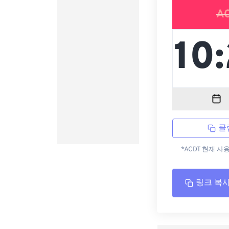
A
클
*ACDT 현재 사
링크 복