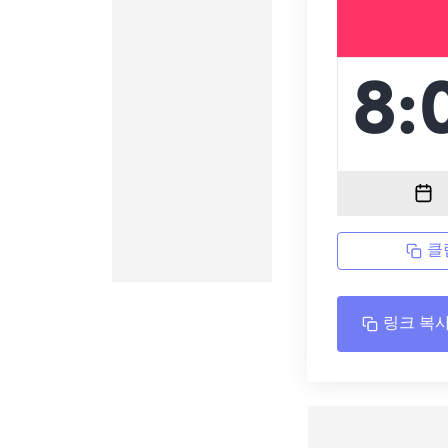
클
링크 복