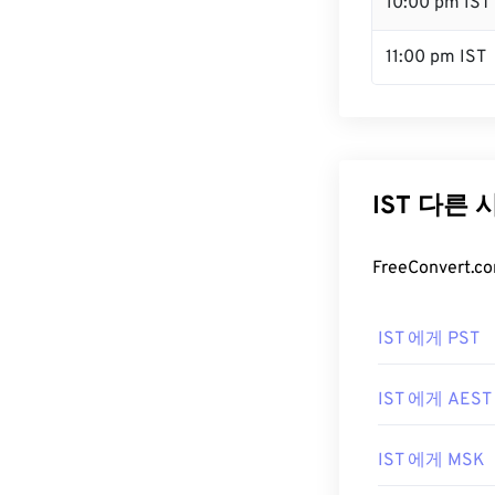
10:00 pm IST
11:00 pm IST
IST 다른
FreeConver
IST 에게 PST
IST 에게 AEST
IST 에게 MSK