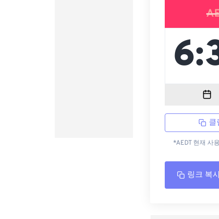
A
클
*AEDT 현재 사
링크 복