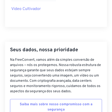
35
35
35
35
35
35
Video Cultivador
36
36
36
36
36
36
37
37
37
37
37
37
38
38
38
38
38
38
39
39
39
39
39
39
40
40
40
40
40
40
Seus dados, nossa prioridade
41
41
41
41
41
41
Na FreeConvert, vamos além da simples conversão de
42
42
42
42
42
42
arquivos — nós os protegemos. Nossa robusta estrutura de
segurança garante que seus dados estejam sempre
43
43
43
43
43
43
seguros, seja convertendo uma imagem, um vídeo ou um
documento. Com criptografia avançada, data centers
44
44
44
44
44
44
seguros e monitoramento rigoroso, cuidamos de todos os
45
45
45
45
45
45
aspectos da segurança dos seus dados.
46
46
46
46
46
46
Saiba mais sobre nosso compromisso com a
47
47
47
47
47
47
segurança