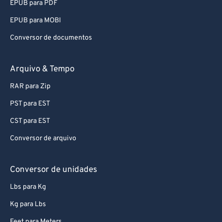
EPUB para PDF
88
88
EPUB para MOBI
89
89
Conversor de documentos
90
90
91
91
Arquivo & Tempo
92
92
RAR para Zip
93
93
PST para EST
94
94
CST para EST
95
95
Conversor de arquivo
96
96
97
97
Conversor de unidades
98
98
Lbs para Kg
99
99
Kg para Lbs
Feet para Meters