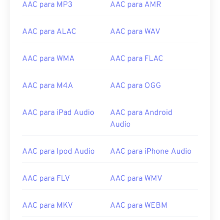
AAC para MP3
AAC para AMR
09
09
09
09
09
09
09
09
AAC para ALAC
AAC para WAV
10
10
10
10
10
10
10
10
11
11
11
11
11
11
11
11
AAC para WMA
AAC para FLAC
12
12
12
12
12
12
12
12
13
13
13
13
13
13
13
13
AAC para M4A
AAC para OGG
14
14
14
14
14
14
14
14
AAC para iPad Audio
AAC para Android
15
15
15
15
15
15
15
15
Audio
16
16
16
16
16
16
16
16
17
17
17
17
17
17
17
17
AAC para Ipod Audio
AAC para iPhone Audio
18
18
18
18
18
18
18
18
AAC para FLV
AAC para WMV
19
19
19
19
19
19
19
19
20
20
20
20
20
20
20
20
AAC para MKV
AAC para WEBM
21
21
21
21
21
21
21
21