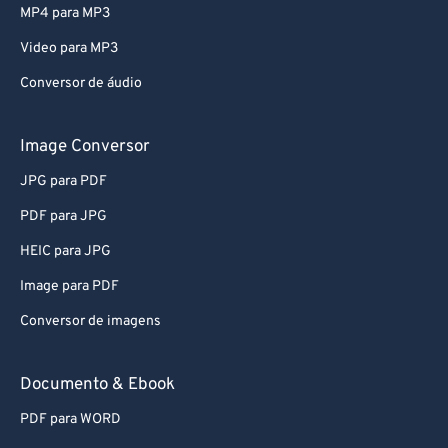
74
74
MP4 para MP3
75
75
Video para MP3
76
76
Conversor de áudio
77
77
78
78
Image Conversor
79
79
JPG para PDF
80
80
PDF para JPG
81
81
HEIC para JPG
82
82
Image para PDF
83
83
Conversor de imagens
84
84
85
85
Documento & Ebook
86
86
PDF para WORD
87
87