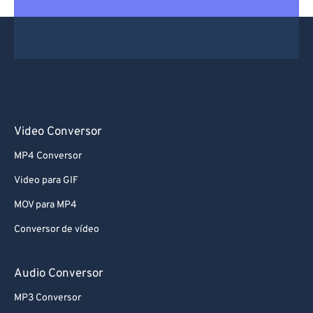
61
61
62
62
63
63
64
64
65
65
66
66
Video Conversor
67
67
MP4 Conversor
68
68
Video para GIF
69
69
MOV para MP4
70
70
Conversor de vídeo
71
71
72
72
Audio Conversor
73
73
MP3 Conversor