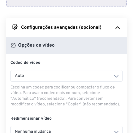
Do Dropbox
Do Google Drive
Configurações avançadas (opcional)
Do OneDrive
Opções de vídeo
Codec de vídeo
Da URL
Auto
Escolha um codec para codificar ou compactar o fluxo de
vídeo. Para usar o codec mais comum, selecione
"Automático" (recomendado). Para converter sem
recodificar o vídeo, selecione "Copiar" (não recomendado).
Redimensionar vídeo
Nenhuma mudança