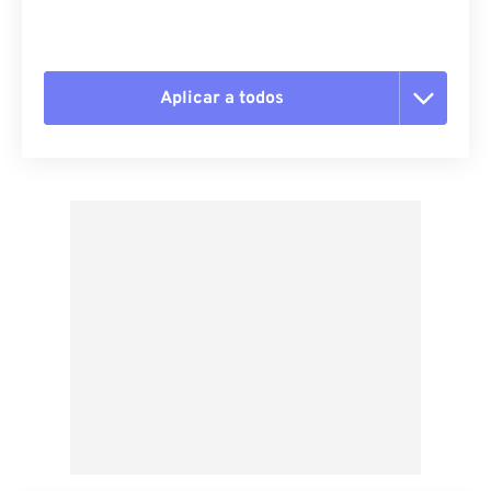
Aplicar a todos
Redefinir todas as opções
Aplicar a partir da predefinição
Salvar como predefinição