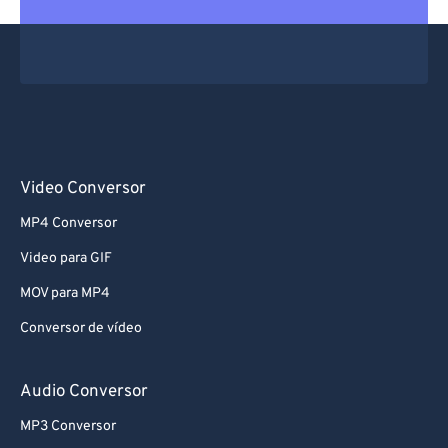
61
61
62
62
63
63
64
64
65
65
66
66
Video Conversor
67
67
MP4 Conversor
68
68
Video para GIF
69
69
MOV para MP4
70
70
Conversor de vídeo
71
71
72
72
Audio Conversor
73
73
MP3 Conversor