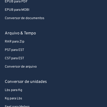
EPUB para PDF
88
88
EPUB para MOBI
89
89
Conversor de documentos
90
90
91
91
Arquivo & Tempo
92
92
RAR para Zip
93
93
PST para EST
94
94
CST para EST
95
95
Conversor de arquivo
96
96
97
97
Conversor de unidades
98
98
Lbs para Kg
99
99
Kg para Lbs
Feet para Meters