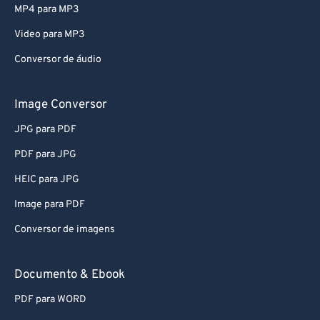
74
74
MP4 para MP3
75
75
Video para MP3
76
76
Conversor de áudio
77
77
78
78
Image Conversor
79
79
JPG para PDF
80
80
PDF para JPG
81
81
HEIC para JPG
82
82
Image para PDF
83
83
Conversor de imagens
84
84
85
85
Documento & Ebook
86
86
PDF para WORD
87
87