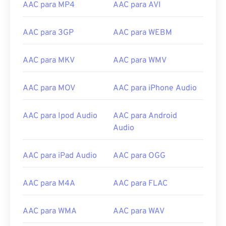
AAC para MP4
AAC para AVI
09
09
09
09
09
09
09
09
AAC para 3GP
AAC para WEBM
10
10
10
10
10
10
10
10
11
11
11
11
11
11
11
11
AAC para MKV
AAC para WMV
12
12
12
12
12
12
12
12
13
13
13
13
13
13
13
13
AAC para MOV
AAC para iPhone Audio
14
14
14
14
14
14
14
14
AAC para Ipod Audio
AAC para Android
15
15
15
15
15
15
15
15
Audio
16
16
16
16
16
16
16
16
17
17
17
17
17
17
17
17
AAC para iPad Audio
AAC para OGG
18
18
18
18
18
18
18
18
AAC para M4A
AAC para FLAC
19
19
19
19
19
19
19
19
20
20
20
20
20
20
20
20
AAC para WMA
AAC para WAV
21
21
21
21
21
21
21
21