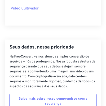
35
35
35
35
35
35
Video Cultivador
36
36
36
36
36
36
37
37
37
37
37
37
38
38
38
38
38
38
39
39
39
39
39
39
40
40
40
40
40
40
Seus dados, nossa prioridade
41
41
41
41
41
41
Na FreeConvert, vamos além da simples conversão de
42
42
42
42
42
42
arquivos — nós os protegemos. Nossa robusta estrutura de
segurança garante que seus dados estejam sempre
43
43
43
43
43
43
seguros, seja convertendo uma imagem, um vídeo ou um
documento. Com criptografia avançada, data centers
44
44
44
44
44
44
seguros e monitoramento rigoroso, cuidamos de todos os
45
45
45
45
45
45
aspectos da segurança dos seus dados.
46
46
46
46
46
46
Saiba mais sobre nosso compromisso com a
47
47
47
47
47
47
segurança