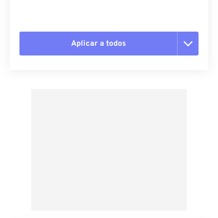
Aplicar a todos
Redefinir todas as opções
Aplicar a partir da predefinição
Salvar como predefinição