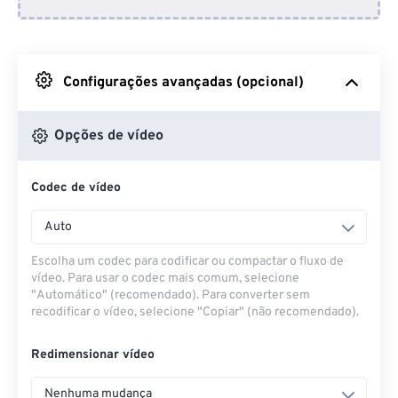
Do Dropbox
Do Google Drive
Configurações avançadas (opcional)
Do OneDrive
Opções de vídeo
Codec de vídeo
Da URL
Auto
Escolha um codec para codificar ou compactar o fluxo de
vídeo. Para usar o codec mais comum, selecione
"Automático" (recomendado). Para converter sem
recodificar o vídeo, selecione "Copiar" (não recomendado).
Redimensionar vídeo
Nenhuma mudança