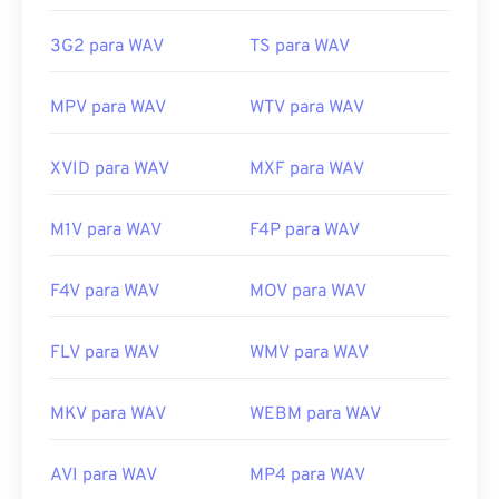
https://en.wikipedia.org/wiki/3GP_and_3G2
Lançamento inicial:
1991
3G2 para WAV
TS para WAV
https://www.3gpp.org/
Links úteis:
https://en.wikipedia.org/wiki/WAV
MPV para WAV
WTV para WAV
https://www.techopedia.com/definition/12636/wavefor
audio-wav
XVID para WAV
MXF para WAV
M1V para WAV
F4P para WAV
F4V para WAV
MOV para WAV
FLV para WAV
WMV para WAV
MKV para WAV
WEBM para WAV
AVI para WAV
MP4 para WAV