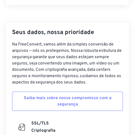
21
21
21
21
21
21
21
21
22
22
22
22
22
22
22
22
23
23
23
23
23
23
23
23
24
24
24
24
24
24
Seus dados, nossa prioridade
25
25
25
25
25
25
Na FreeConvert, vamos além da simples conversão de
arquivos — nós os protegemos. Nossa robusta estrutura de
26
26
26
26
26
26
segurança garante que seus dados estejam sempre
27
27
27
27
27
27
seguros, seja convertendo uma imagem, um vídeo ou um
documento. Com criptografia avançada, data centers
28
28
28
28
28
28
seguros e monitoramento rigoroso, cuidamos de todos os
29
29
29
29
29
29
aspectos da segurança dos seus dados.
30
30
30
30
30
30
Saiba mais sobre nosso compromisso com a
31
31
31
31
31
31
segurança
32
32
32
32
32
32
33
33
33
33
33
33
SSL/TLS
Criptografia
34
34
34
34
34
34