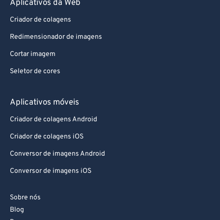
Aplicativos da Web
87
87
88
88
Criador de colagens
89
89
Redimensionador de imagens
90
90
Cortar imagem
91
91
Seletor de cores
92
92
Aplicativos móveis
93
93
94
94
Criador de colagens Android
95
95
Criador de colagens iOS
96
96
Conversor de imagens Android
97
97
Conversor de imagens iOS
98
98
Sobre nós
99
99
Blog