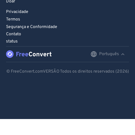
Doar
Privacidade
Termos
Segurança e Conformidade
Contato
status
Português
English
Deutsch
© FreeConvert.comVERSÃO Todos os direitos reservados (2026)
Español
Français
Português
Italiano
Dutch