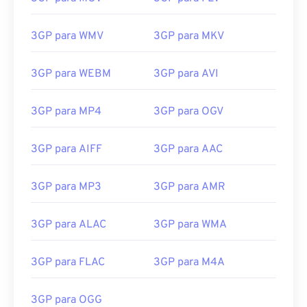
3GP para WMV
3GP para MKV
00
00
00
00
00
00
00
00
3GP para WEBM
3GP para AVI
3GP para MP4
3GP para OGV
00
00
00
00
00
00
00
00
01
01
01
01
01
01
01
01
3GP para AIFF
3GP para AAC
02
02
02
02
02
02
02
02
3GP para MP3
3GP para AMR
03
03
03
03
03
03
03
03
04
04
04
04
04
04
04
04
3GP para ALAC
3GP para WMA
05
05
05
05
05
05
05
05
3GP para FLAC
3GP para M4A
06
06
06
06
06
06
06
06
07
07
07
07
07
07
07
07
3GP para OGG