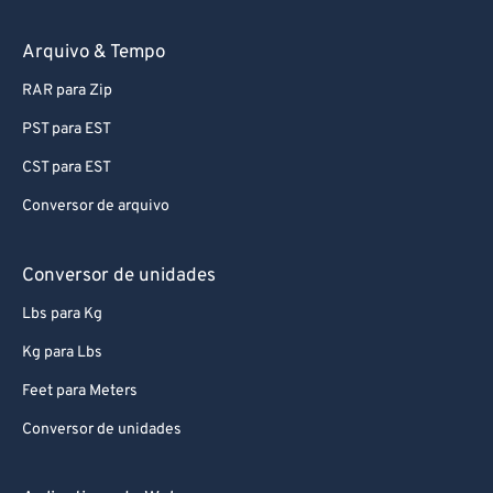
74
74
75
75
Arquivo & Tempo
76
76
RAR para Zip
77
77
PST para EST
78
78
CST para EST
79
79
Conversor de arquivo
80
80
81
81
Conversor de unidades
82
82
Lbs para Kg
83
83
Kg para Lbs
84
84
Feet para Meters
85
85
Conversor de unidades
86
86