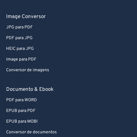
61
61
62
62
Image Conversor
63
63
JPG para PDF
64
64
PDF para JPG
65
65
HEIC para JPG
66
66
Image para PDF
67
67
Conversor de imagens
68
68
69
69
Documento & Ebook
70
70
PDF para WORD
71
71
EPUB para PDF
72
72
EPUB para MOBI
73
73
Conversor de documentos