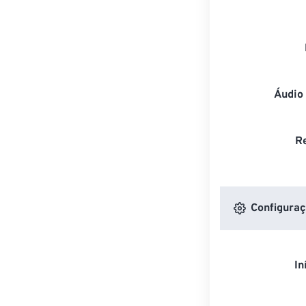
Áudio
R
Configuraç
In