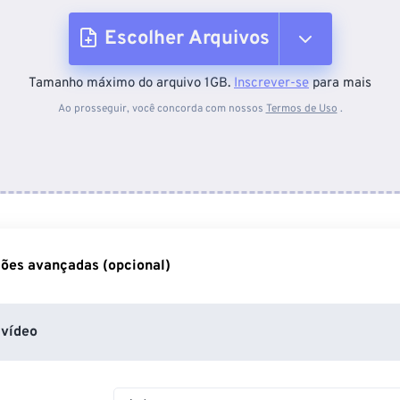
Escolher Arquivos
Tamanho máximo do arquivo 1GB.
Inscrever-se
para mais
Do dispositivo
Ao prosseguir, você concorda com nossos
Termos de Uso
.
Do Dropbox
Do Google Drive
ões avançadas (opcional)
Do OneDrive
vídeo
Da URL