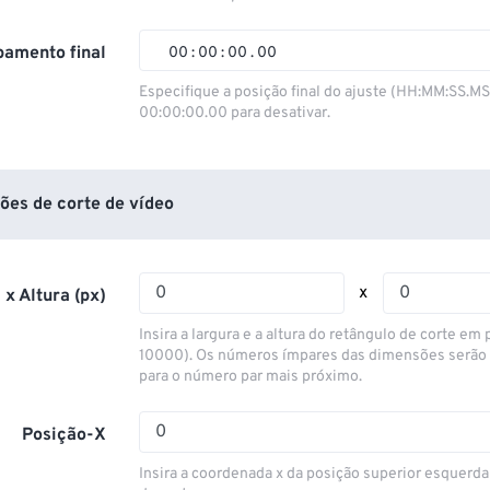
01
01
01
01
02
02
02
02
amento final
00
:
00
:
00
.
00
03
03
03
03
00
00
00
00
Especifique a posição final do ajuste (HH:MM:SS.M
00:00:00.00 para desativar.
04
04
04
04
01
01
01
01
05
05
05
05
02
02
02
02
06
06
06
06
03
03
03
03
ões de corte de vídeo
07
07
07
07
04
04
04
04
08
08
08
08
05
05
05
05
x
 x Altura (px)
09
09
09
09
06
06
06
06
Insira a largura e a altura do retângulo de corte em p
10
10
10
10
07
07
07
07
10000). Os números ímpares das dimensões serão
para o número par mais próximo.
11
11
11
11
08
08
08
08
12
12
12
12
09
09
09
09
Posição-X
13
13
13
13
10
10
10
10
Insira a coordenada x da posição superior esquerda