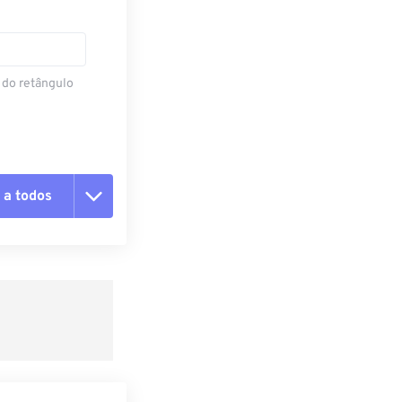
 do retângulo
 a todos
 as opções
da predefinição
definição