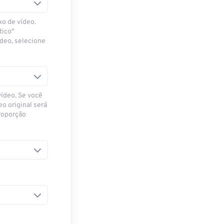
xo de vídeo.
tico"
ídeo, selecione
vídeo. Se você
eo original será
proporção