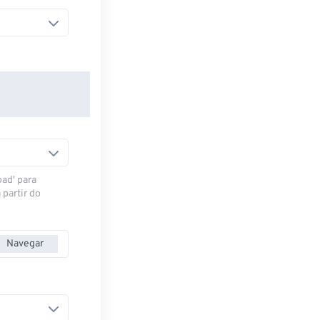
oad' para
 partir do
Navegar