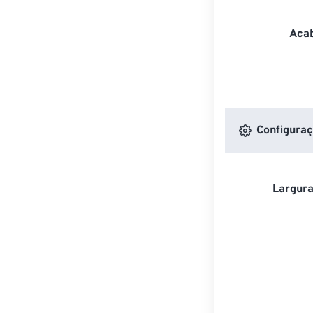
Acab
Configuraç
Largura