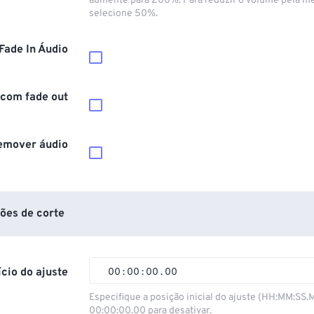
aumente para 200%. Para reduzir o volume pela m
selecione 50%.
Fade In Áudio
 com fade out
emover áudio
ões de corte
ício do ajuste
00
:
00
:
00
.
00
00
00
00
00
Especifique a posição inicial do ajuste (HH:MM:SS.
00:00:00.00 para desativar.