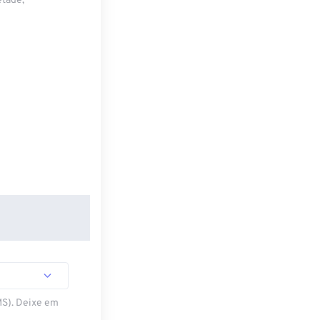
etade,
MS). Deixe em