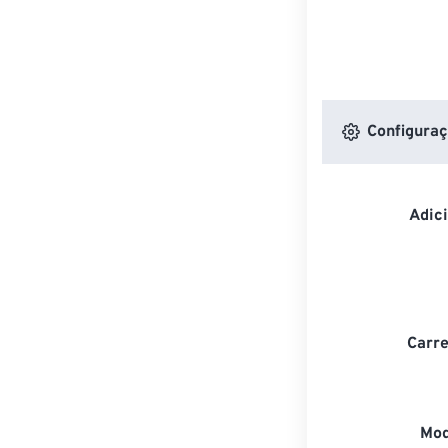
Configuraç
Adic
Carre
Mod