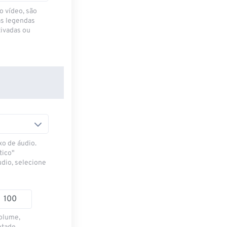
o vídeo, são
as legendas
ivadas ou
xo de áudio.
tico"
udio, selecione
volume,