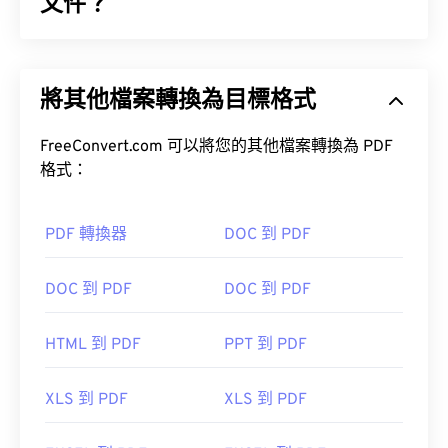
文件？
K25 轉 JPG
便攜式文件格式 (PDF) 是一種通用文件格式，它兼具
darktable
文字文件和圖像的特性，使其成為當今最常用的文件
BatchPhoto
將其他檔案轉換為目標格式
類型之一。 PDF 如此受歡迎的原因在於它可以保留
JPEG (JPG)
文件的原始格式。 PDF 檔案在任何裝置或作業系統
開發人員：
柯達
上看起來都完全一樣。
FreeConvert.com 可以將您的其他檔案轉換為 PDF
格式：
首次發布：
1996
如何開啟 PDF 檔案？
PDF 轉換器
DOC 到 PDF
大多數人在需要開啟 PDF 檔案時會直接使用
Adobe
DOC 到 PDF
DOC 到 PDF
Acrobat Reader
。 Adobe 創建了 PDF 標準，其程序
無疑是目前最
流行的免費 PDF 閱讀器
。
HTML 到 PDF
PPT 到 PDF
XLS 到 PDF
XLS 到 PDF
大多數網頁瀏覽器，如 Chrome 和 Firefox，都能直