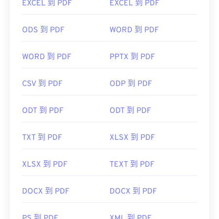
EXCEL 到 PDF
EXCEL 到 PDF
接開啟 PDF 檔案。你可能需要也可能不需要插件或
擴充程序，但當你點擊線上 PDF 連結時，能夠自動
ODS 到 PDF
WORD 到 PDF
開啟 PDF 檔案非常方便。如果你想要更高級的功
能，我強烈推薦
SumatraPDF
或
MuPDF
。
WORD 到 PDF
PPTX 到 PDF
CSV 到 PDF
ODP 到 PDF
開發者：
ISO
ODT 到 PDF
ODT 到 PDF
初始發布日期：
1993年6月15日
實用連結：
TXT 到 PDF
XLSX 到 PDF
https://en.wikipedia.org/wiki/Portable_Document_Form
https://acrobat.adobe.com/us/en/why-
XLSX 到 PDF
TEXT 到 PDF
adobe/about-adobe-pdf.html
DOCX 到 PDF
DOCX 到 PDF
PS 到 PDF
XML 到 PDF