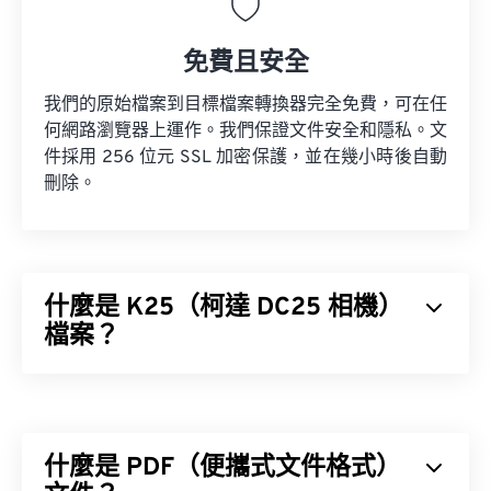
免費且安全
我們的原始檔案到目標檔案轉換器完全免費，可在任
何網路瀏覽器上運作。我們保證文件安全和隱私。文
件採用 256 位元 SSL 加密保護，並在幾小時後自動
刪除。
什麼是 K25（柯達 DC25 相機）
檔案？
柯達 DC25 相機 (K25) 是過時的
raw
檔案格式。它
是柯達公司
DC25
相機的專有檔案格式，該相機配
備了一個 493 x 373 像素的
darktable
，它是開源、
什麼是 PDF（便攜式文件格式）
跨平台且免費的軟體。