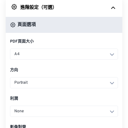
進階設定（可選）
來自 Google 雲端硬碟
頁面選項
來自 OneDrive
PDF頁面大小
來自網址
A4
方向
Portrait
利潤
None
影像對齊