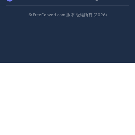
Deutsch
© FreeConvert.com 版本 版權所有 (2026)
Español
Français
Português
Italiano
Dutch
日本語
简体中文
繁體中文
한국어
Svenska