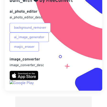
built_with
❤️
by
FreeConvert
另存為預設
ai_photo_editor
ai_photo_editor_desc
background_remover
ai_image_generator
magic_eraser
image_converter
image_converter_desc