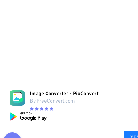
Image Converter - PixConvert
By FreeConvert.com
YES