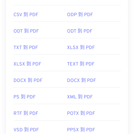
CSV 到 PDF
ODP 到 PDF
開發者：
ISO
ODT 到 PDF
ODT 到 PDF
初始發布日期：
1993年6月15日
實用連結：
TXT 到 PDF
XLSX 到 PDF
https://en.wikipedia.org/wiki/Portable_Document_Form
https://acrobat.adobe.com/us/en/why-
XLSX 到 PDF
TEXT 到 PDF
adobe/about-adobe-pdf.html
DOCX 到 PDF
DOCX 到 PDF
PS 到 PDF
XML 到 PDF
RTF 到 PDF
POTX 到 PDF
VSD 到 PDF
PPSX 到 PDF