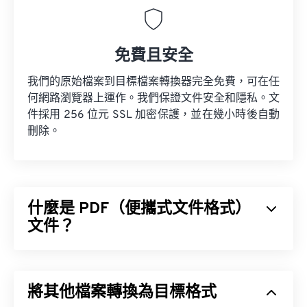
免費且安全
我們的原始檔案到目標檔案轉換器完全免費，可在任
何網路瀏覽器上運作。我們保證文件安全和隱私。文
件採用 256 位元 SSL 加密保護，並在幾小時後自動
刪除。
什麼是 PDF（便攜式文件格式）
文件？
便攜式文件格式 (PDF) 是一種通用文件格式，它兼具
文字文件和圖像的特性，使其成為當今最常用的文件
將其他檔案轉換為目標格式
類型之一。 PDF 如此受歡迎的原因在於它可以保留