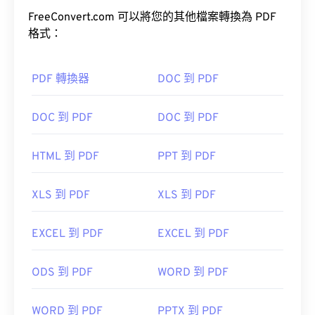
文件的原始格式。 PDF 檔案在任何裝置或作業系統
上看起來都完全一樣。
FreeConvert.com 可以將您的其他檔案轉換為 PDF
格式：
如何開啟 PDF 檔案？
PDF 轉換器
DOC 到 PDF
大多數人在需要開啟 PDF 檔案時會直接使用
Adobe
DOC 到 PDF
DOC 到 PDF
Acrobat Reader
。 Adobe 創建了 PDF 標準，其程序
無疑是目前最
流行的免費 PDF 閱讀器
。
HTML 到 PDF
PPT 到 PDF
XLS 到 PDF
XLS 到 PDF
大多數網頁瀏覽器，如 Chrome 和 Firefox，都能直
EXCEL 到 PDF
EXCEL 到 PDF
接開啟 PDF 檔案。你可能需要也可能不需要插件或
擴充程序，但當你點擊線上 PDF 連結時，能夠自動
ODS 到 PDF
WORD 到 PDF
開啟 PDF 檔案非常方便。如果你想要更高級的功
能，我強烈推薦
SumatraPDF
或
MuPDF
。
WORD 到 PDF
PPTX 到 PDF