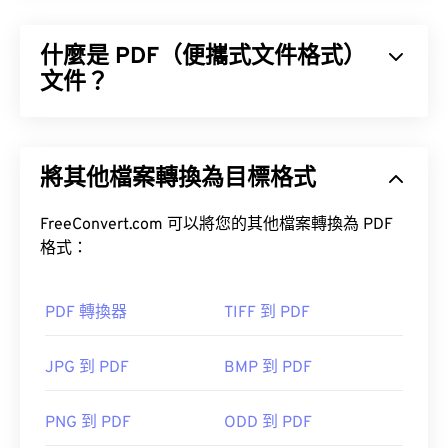
什麼是 PDF（便攜式文件格式）
文件？
便攜式文件格式 (PDF) 是一種通用文件格式，它兼具
文字文件和圖像的特性，使其成為當今最常用的文件
將其他檔案轉換為目標格式
類型之一。 PDF 如此受歡迎的原因在於它可以保留
文件的原始格式。 PDF 檔案在任何裝置或作業系統
上看起來都完全一樣。
FreeConvert.com 可以將您的其他檔案轉換為 PDF
格式：
如何開啟 PDF 檔案？
PDF 轉換器
TIFF 到 PDF
大多數人在需要開啟 PDF 檔案時會直接使用
Adobe
JPG 到 PDF
BMP 到 PDF
Acrobat Reader
。 Adobe 創建了 PDF 標準，其程序
無疑是目前最
流行的免費 PDF 閱讀器
。
PNG 到 PDF
ODD 到 PDF