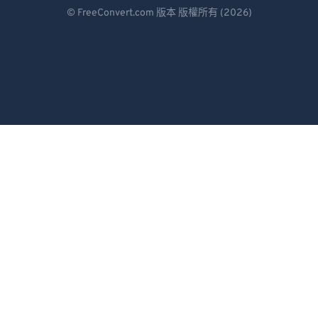
Deutsch
© FreeConvert.com 版本 版權所有 (2026)
Español
Français
Português
Italiano
Dutch
日本語
简体中文
繁體中文
한국어
Svenska