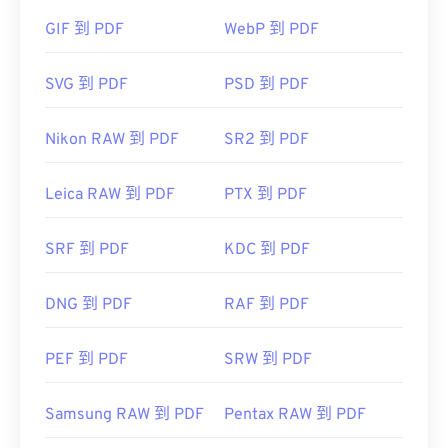
GIF 到 PDF
WebP 到 PDF
大多數網頁瀏覽器，如 Chrome 和 Firefox，都能直
SVG 到 PDF
PSD 到 PDF
接開啟 PDF 檔案。你可能需要也可能不需要插件或
擴充程序，但當你點擊線上 PDF 連結時，能夠自動
Nikon RAW 到 PDF
SR2 到 PDF
開啟 PDF 檔案非常方便。如果你想要更高級的功
能，我強烈推薦
SumatraPDF
或
MuPDF
。
Leica RAW 到 PDF
PTX 到 PDF
SRF 到 PDF
KDC 到 PDF
開發者：
ISO
DNG 到 PDF
RAF 到 PDF
初始發布日期：
1993年6月15日
實用連結：
PEF 到 PDF
SRW 到 PDF
https://en.wikipedia.org/wiki/Portable_Document_Form
https://acrobat.adobe.com/us/en/why-
Samsung RAW 到 PDF
Pentax RAW 到 PDF
adobe/about-adobe-pdf.html