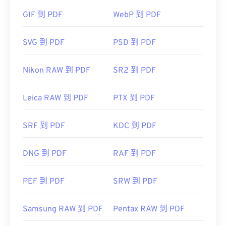
GIF 到 PDF
WebP 到 PDF
大多數網頁瀏覽器，如 Chrome 和 Firefox，都能直
SVG 到 PDF
PSD 到 PDF
接開啟 PDF 檔案。你可能需要也可能不需要插件或
擴充程序，但當你點擊線上 PDF 連結時，能夠自動
Nikon RAW 到 PDF
SR2 到 PDF
開啟 PDF 檔案非常方便。如果你想要更高級的功
能，我強烈推薦
SumatraPDF
或
MuPDF
。
Leica RAW 到 PDF
PTX 到 PDF
SRF 到 PDF
KDC 到 PDF
開發者：
ISO
DNG 到 PDF
RAF 到 PDF
初始發布日期：
1993年6月15日
實用連結：
PEF 到 PDF
SRW 到 PDF
https://en.wikipedia.org/wiki/Portable_Document_Form
https://acrobat.adobe.com/us/en/why-
Samsung RAW 到 PDF
Pentax RAW 到 PDF
adobe/about-adobe-pdf.html