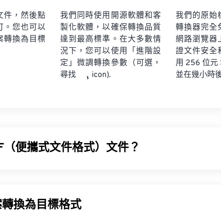
文件，然後點
我們同時使用開源軟體和客
我們的原始
可。您也可以
製化軟體，以確保轉換品質
轉換器完全
案轉換為目標
達到最高標準。在大多數情
網路瀏覽器
況下，您可以使用「進階設
證文件安全
定」微調轉換參數（可選，
用 256 位元
並在幾小時
尋找
icon).
DF（便攜式文件格式）文件？
 (PDF) 是一種通用文件格式，它兼具文字文件和圖像的特性，
之一。 PDF 如此受歡迎的原因在於它可以保留文件的原始格式。 
系統上看起來都完全一樣。
案轉換為目標格式