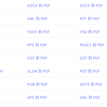
ipedia.org/wiki/Portable_Document_Format
DOCX 到 PDF
DOCX 到 PDF
t.adobe.com/us/en/why-adobe/about-adobe-pdf.html
XML 到 PDF
RTF 到 PDF
VSDX 到 PDF
VSD 到 PDF
PPS 到 PDF
PAGES 到 PDF
DOT 到 PDF
DOT 到 PDF
DF
XLSM 到 PDF
POT 到 PDF
PUB 到 PDF
DOTX 到 PDF
XPS 到 PDF
EML 到 PDF