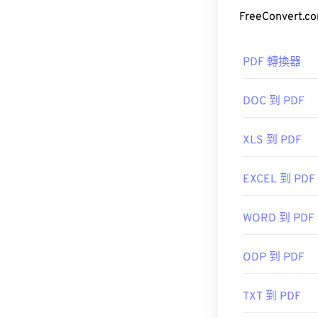
如何開啟 P
大多數人在需要
PDF 轉換器
準，其程序無
DOC 到 PDF
XLS 到 PDF
大多數網頁瀏覽器
插件或擴充程序
EXCEL 到 PDF
更高級的功能
WORD 到 PDF
開發者：
ISO
ODP 到 PDF
初始發布日期
TXT 到 PDF
實用連結：