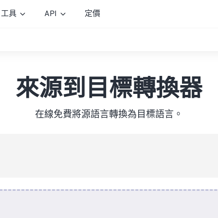
工具
API
定價
來源到目標轉換器
在線免費將源語言轉換為目標語言。