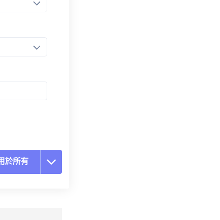
用於所有
置所有選項
用預設