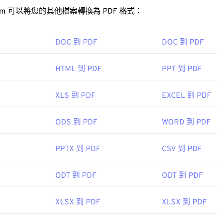
FreeConvert.com 可以將您的其他檔案轉換為 PDF 格式：
DF 檔案？
開啟 PDF 檔案時會直接使用
Adobe Acrobat Reader
。 Adobe
DOC 到 PDF
DOC 到 PDF
疑是目前最
流行的免費 PDF 閱讀器
。
HTML 到 PDF
PPT 到 PDF
XLS 到 PDF
EXCEL 到 PDF
，如 Chrome 和 Firefox，都能直接開啟 PDF 檔案。你可
，但當你點擊線上 PDF 連結時，能夠自動開啟 PDF 檔案非常
ODS 到 PDF
WORD 到 PDF
，我強烈推薦
SumatraPDF
或
MuPDF
。
PPTX 到 PDF
CSV 到 PDF
ODT 到 PDF
ODT 到 PDF
：
1993年6月15日
XLSX 到 PDF
XLSX 到 PDF