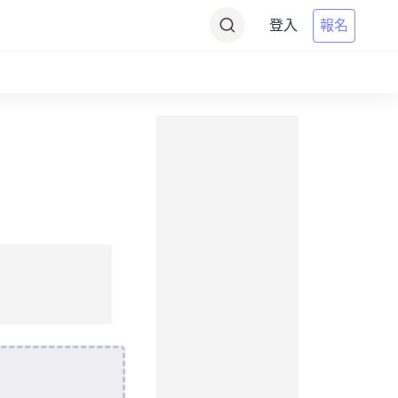
登入
報名