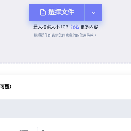
選擇文件
最大檔案大小 1GB.
報名
更多內容
來自裝置
繼續操作即表示您同意我們的
使用條款
。
來自 Dropbox
來自 Google 雲端硬碟
（可選）
來自 OneDrive
來自網址