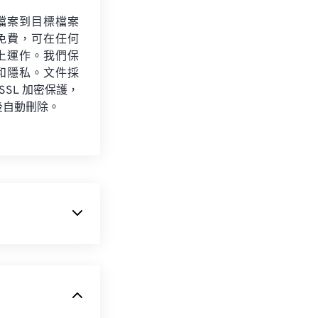
檔案到目標檔案
免費，可在任何
上運作。我們保
和隱私。文件採
 SSL 加密保護，
後自動刪除。
使其成為當今最
PDF 檔案在任