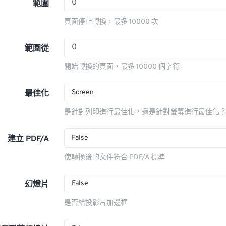
範圍
頁面停止轉換，最多 10000 次
範圍從
開始轉換的頁面，最多 10000 個字符
Screen
最佳化
是針對列印進行最佳化，還是針對螢幕進行最佳化
False
建立 PDF/A
使轉換後的文件符合 PDF/A 標準
False
幻燈片
是否給投影片加邊框