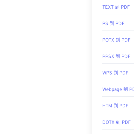
https://en.wik
TEXT 到 PDF
https://acroba
PS 到 PDF
POTX 到 PDF
PPSX 到 PDF
WPS 到 PDF
Webpage 到 P
HTM 到 PDF
DOTX 到 PDF