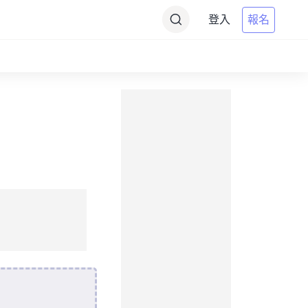
登入
報名