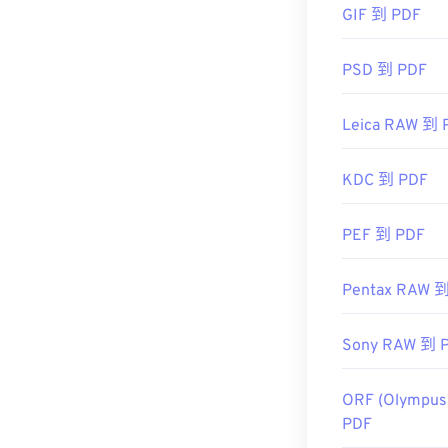
GIF 到 PDF
大多數網頁瀏覽器
插件或擴充程序
PSD 到 PDF
更高級的功能
Leica RAW 到 
開發者：
ISO
KDC 到 PDF
初始發布日期
PEF 到 PDF
實用連結：
https://en.wik
Pentax RAW 
https://acroba
Sony RAW 到 
ORF (Olympus
PDF