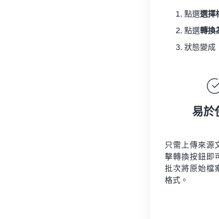
點選
選擇
點選
轉換
狀態變成
易於
只需上傳來源
擊轉換按鈕即
批次將原始檔
格式。