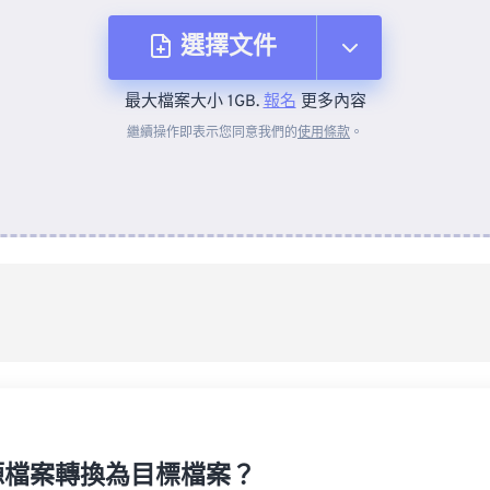
選擇文件
最大檔案大小 1GB.
報名
更多內容
來自裝置
繼續操作即表示您同意我們的
使用條款
。
來自 Dropbox
來自 Google 雲端硬碟
來自 OneDrive
來自網址
源檔案轉換為目標檔案？