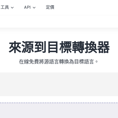
工具
API
定價
來源到目標轉換器
在線免費將源語言轉換為目標語言。