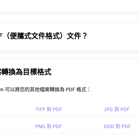
DF（便攜式文件格式）文件？
 (PDF) 是一種通用文件格式，它兼具文字文件和圖像的特性，
之一。 PDF 如此受歡迎的原因在於它可以保留文件的原始格式。 
系統上看起來都完全一樣。
案轉換為目標格式
FreeConvert.com 可以將您的其他檔案轉換為 PDF 格式：
DF 檔案？
開啟 PDF 檔案時會直接使用
Adobe Acrobat Reader
。 Adobe
TIFF 到 PDF
JPG 到 PDF
疑是目前最
流行的免費 PDF 閱讀器
。
PNG 到 PDF
ODD 到 PDF