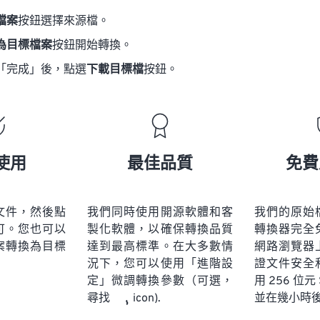
檔案
按鈕選擇來源檔。
為目標檔案
按鈕開始轉換。
「完成」後，點選
下載目標檔
按鈕。
使用
最佳品質
免費
文件，然後點
我們同時使用開源軟體和客
我們的原始
可。您也可以
製化軟體，以確保轉換品質
轉換器完全
案轉換為目標
達到最高標準。在大多數情
網路瀏覽器
況下，您可以使用「進階設
證文件安全
定」微調轉換參數（可選，
用 256 位元
並在幾小時
尋找
icon).