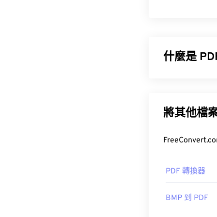
什麼是 P
便攜式文件格式
常用的文件類型
何裝置或作業
將其他檔
如何開啟 P
大多數人在需要
PDF 轉換器
準，其程序無
BMP 到 PDF