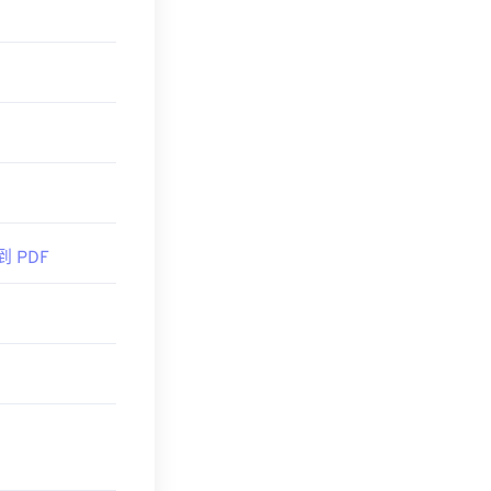
能需要也可能不需要
方便。如果你想要
到 PDF