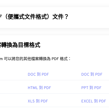
DF（便攜式文件格式）文件？
TX 檔案？
 (PDF) 是一種通用文件格式，它兼具文字文件和圖像的特性，
之一。 PDF 如此受歡迎的原因在於它可以保留文件的原始格式。 
最佳程式是專為 Microsoft Windows 設計的。
系統上看起來都完全一樣。
案轉換為目標格式
CDSee Photo Manager
FreeConvert.com 可以將您的其他檔案轉換為 PDF 格式：
 JPEG (JPG)，請使用
PTX to JPG
、
BatchPhoto
或
Batch。
DF 檔案？
DF 文件，請使用
PTX to PDF
Adobe InDesign
開啟 PDF 檔案時會直接使用
Adobe Acrobat Reader
。 Adobe
DOC 到 PDF
DOC 到 PDF
影像株式會社
疑是目前最
流行的免費 PDF 閱讀器
。
2 年 9 月 18 日
HTML 到 PDF
PPT 到 PDF
 HTML 編輯器
為您的網站撰寫完美的文章！
XLS 到 PDF
EXCEL 到 PDF
，如 Chrome 和 Firefox，都能直接開啟 PDF 檔案。你可