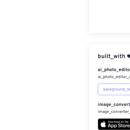
built_with
❤
ai_photo_edito
ai_photo_editor_
background_r
image_convert
image_converter