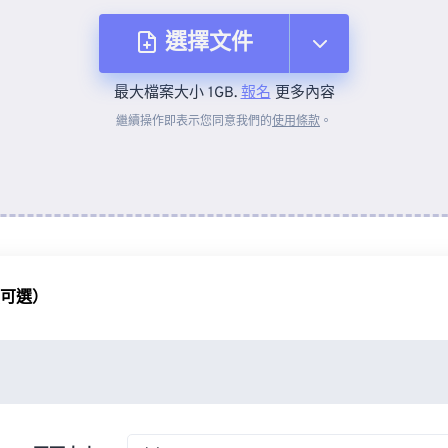
選擇文件
最大檔案大小 1GB.
報名
更多內容
來自裝置
繼續操作即表示您同意我們的
使用條款
。
來自 Dropbox
來自 Google 雲端硬碟
（可選）
來自 OneDrive
來自網址