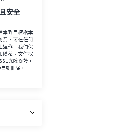
且安全
檔案到目標檔案
免費，可在任何
上運作。我們保
和隱私。文件採
 SSL 加密保護，
後自動刪除。
ntax 數位相機
產