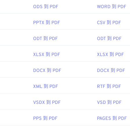
，但當你點擊線上 PDF 連結時，能夠自動開啟 PDF 檔案非常
ODS 到 PDF
WORD 到 PDF
，我強烈推薦
SumatraPDF
或
MuPDF
。
PPTX 到 PDF
CSV 到 PDF
ODT 到 PDF
ODT 到 PDF
：
1993年6月15日
XLSX 到 PDF
XLSX 到 PDF
ipedia.org/wiki/Portable_Document_Format
DOCX 到 PDF
DOCX 到 PDF
t.adobe.com/us/en/why-adobe/about-adobe-pdf.html
XML 到 PDF
RTF 到 PDF
VSDX 到 PDF
VSD 到 PDF
PPS 到 PDF
PAGES 到 PDF