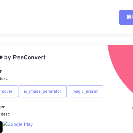
適
重
應
️
by
FreeConvert
另
r
desc
emover
ai_image_generator
magic_eraser
er
_desc