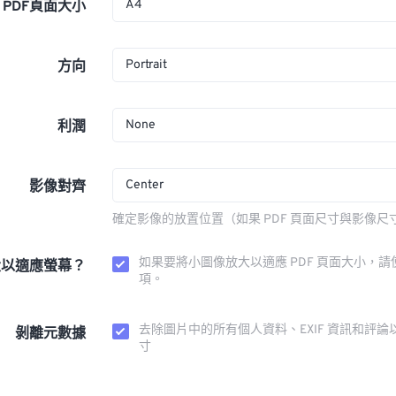
A4
PDF頁面大小
Portrait
方向
None
利潤
Center
影像對齊
確定影像的放置位置（如果 PDF 頁面尺寸與影像尺
如果要將小圖像放大以適應 PDF 頁面大小，請
大以適應螢幕？
項。
去除圖片中的所有個人資料、EXIF 資訊和評論
剝離元數據
寸