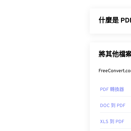
生。
什麼是 P
好處
如何開啟 P
便攜式文件格式
常用的文件類型
開啟 PTX 檔案的
何裝置或作業
將其他檔
A
HDR Darkroom
要將 PTX 轉換為
如何開啟 P
如果您想建立 P
大多數人在需要
PDF 轉換器
開發者：
理光
準，其程序無
首次發布日期：199
DOC 到 PDF
請務必使用
線上
XLS 到 PDF
大多數網頁瀏覽器