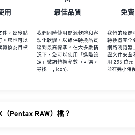
使用
最佳品質
免費
文件，然後點
我們同時使用開源軟體和客
我們的原始
可。您也可以
製化軟體，以確保轉換品質
轉換器完全
案轉換為目標
達到最高標準。在大多數情
網路瀏覽器
況下，您可以使用「進階設
證文件安全
定」微調轉換參數（可選，
用 256 位元
並在幾小時
尋找
icon).
X（Pentax RAW）檔？
AW (PTX) 是一種大型的、未經編輯和壓縮的影像檔案格式，由某些
Pe