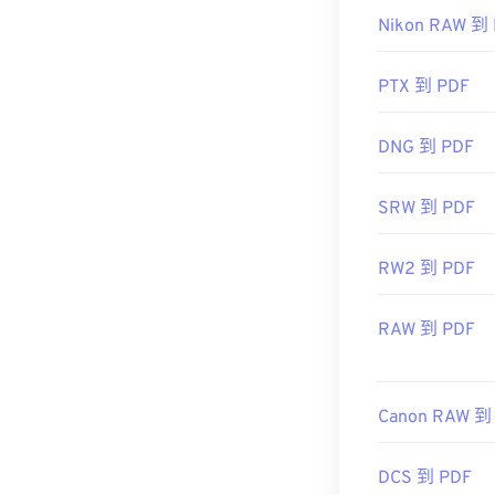
插件或擴充程序
使用我們的
顏
Nikon RAW 到
更高級的功能
PTX 到 PDF
開發者：
ISO
DNG 到 PDF
初始發布日期
SRW 到 PDF
實用連結：
https://en.wik
RW2 到 PDF
https://acroba
RAW 到 PDF
Canon RAW 到
DCS 到 PDF