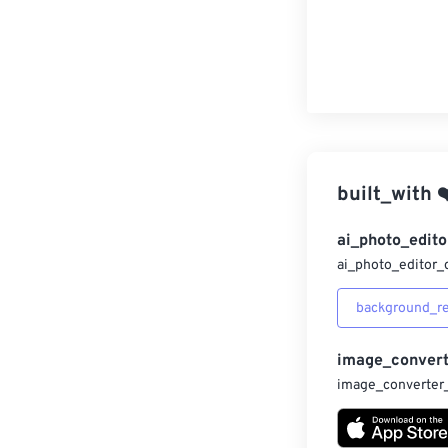
built_with
❤
ai_photo_edito
ai_photo_editor_
background_r
image_convert
image_converter