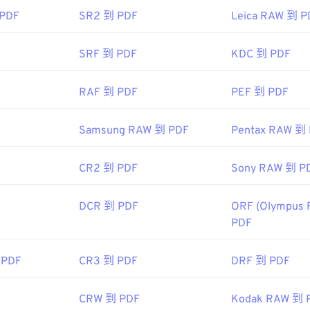
，但當你點擊線上 PDF 連結時，能夠自動開啟 PDF 檔案非常
色選擇器
從 WebP 映像中擷取顏色
 PDF
SR2 到 PDF
Leica RAW 到 P
，我強烈推薦
SumatraPDF
或
MuPDF
。
SRF 到 PDF
KDC 到 PDF
RAF 到 PDF
PEF 到 PDF
：
1993年6月15日
Samsung RAW 到 PDF
Pentax RAW 到
ipedia.org/wiki/Portable_Document_Format
CR2 到 PDF
Sony RAW 到 P
t.adobe.com/us/en/why-adobe/about-adobe-pdf.html
DCR 到 PDF
ORF (Olympus 
PDF
 PDF
CR3 到 PDF
DRF 到 PDF
CRW 到 PDF
Kodak RAW 到 