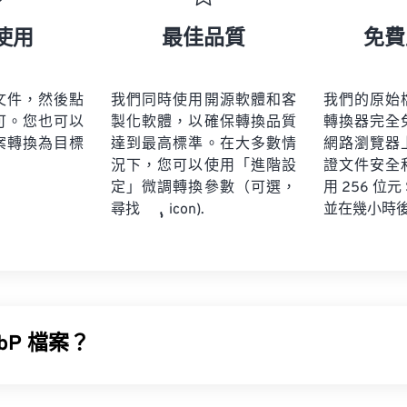
使用
最佳品質
免費
文件，然後點
我們同時使用開源軟體和客
我們的原始
可。您也可以
製化軟體，以確保轉換品質
轉換器完全
案轉換為目標
達到最高標準。在大多數情
網路瀏覽器
況下，您可以使用「進階設
證文件安全
定」微調轉換參數（可選，
用 256 位元
並在幾小時
尋找
icon).
bP 檔案？
種開源檔案類型，它使用
預測壓縮
技術來建立非常適合網頁和行動應