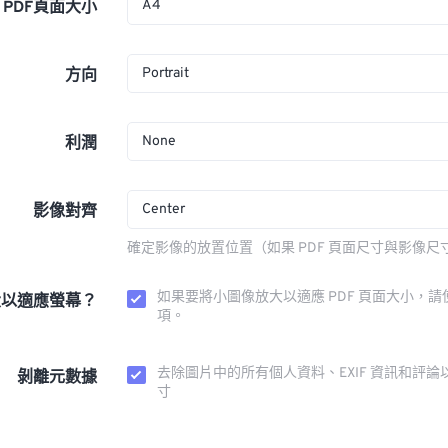
A4
PDF頁面大小
Portrait
方向
None
利潤
Center
影像對齊
確定影像的放置位置（如果 PDF 頁面尺寸與影像尺
如果要將小圖像放大以適應 PDF 頁面大小，請
大以適應螢幕？
項。
去除圖片中的所有個人資料、EXIF 資訊和評論
剝離元數據
寸