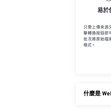
易於
只需上傳來源
擊轉換按鈕即
批次將原始檔
格式。
什麼是 We
WebP 是一