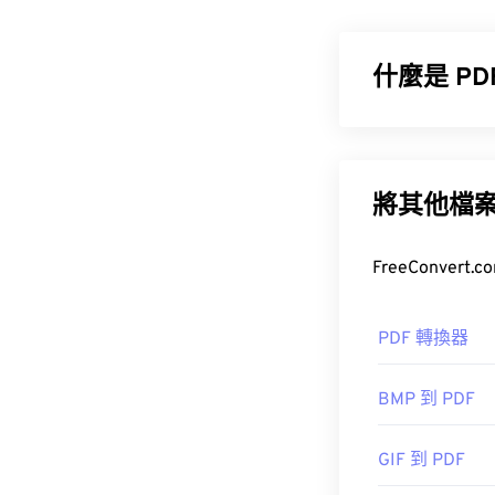
WebP 圖片比
JP
在網頁和行動
什麼是 P
如何開啟 W
開啟 WebP 
便攜式文件格式
常用的文件類型
何裝置或作業
將其他檔
您也可以嘗試使用 P
IrfanVie
如何開啟 P
開發者：
Googl
大多數人在需要
PDF 轉換器
初始發布：
201
準，其程序無
實用連結：
BMP 到 PDF
Google 開發者
GIF 到 PDF
相關 WebP 工
大多數網頁瀏覽器