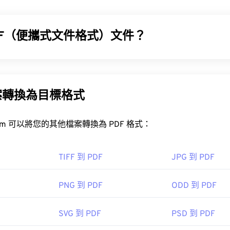
EG (JPG)
和
便攜式網路圖形 (PNG)
檔案小 30%，且視覺品質相近。
應用程式上載入速度很快。
DF（便攜式文件格式）文件？
ebP 檔案？
檔案的預設程式是
Google Chrome (Chrome)
，它可在各種平台上運
 (PDF) 是一種通用文件格式，它兼具文字文件和圖像的特性，
之一。 PDF 如此受歡迎的原因在於它可以保留文件的原始格式。 
系統上看起來都完全一樣。
案轉換為目標格式
ixelmator 和 Photopea。此外，還可以試試 Corel PaintSho
FreeConvert.com 可以將您的其他檔案轉換為 PDF 格式：
w
Windows17"
Adobe Photoshop
DF 檔案？
e
開啟 PDF 檔案時會直接使用
Adobe Acrobat Reader
。 Adobe
TIFF 到 PDF
JPG 到 PDF
0 年 9 月
疑是目前最
流行的免費 PDF 閱讀器
。
PNG 到 PDF
ODD 到 PDF
關於 WebP 的文章
壓縮
SVG 到 PDF
PSD 到 PDF
具：
，如 Chrome 和 Firefox，都能直接開啟 PDF 檔案。你可