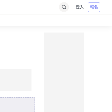
登入
報名