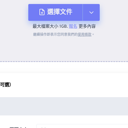
選擇文件
最大檔案大小 1GB.
報名
更多內容
來自裝置
繼續操作即表示您同意我們的
使用條款
。
來自 Dropbox
來自 Google 雲端硬碟
（可選）
來自 OneDrive
來自網址