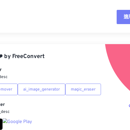
適
重
應
️
by
FreeConvert
另
r
desc
emover
ai_image_generator
magic_eraser
er
_desc