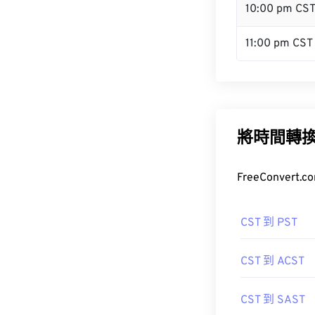
10:00 pm CS
11:00 pm CST
將時間轉
FreeConve
CST 到 PST
CST 到 ACST
CST 到 SAST