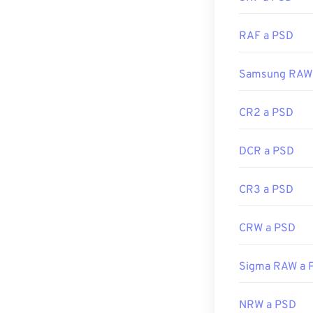
PNG
, que ofre
RAF a PSD
Desarrollado p
Samsung RAW
Lanzamiento in
Enlaces útiles:
CR2 a PSD
https://www.li
DCR a PSD
CR3 a PSD
CRW a PSD
Sigma RAW a 
NRW a PSD