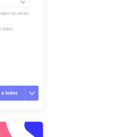
magen de salida.
s datos
 a todos
pciones
 preestablecido