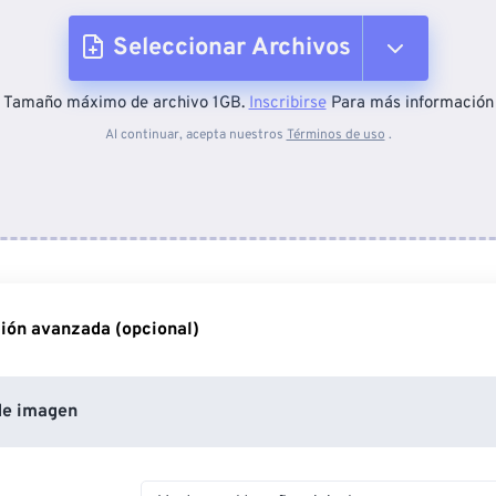
Seleccionar Archivos
Tamaño máximo de archivo 1GB.
Inscribirse
Para más información
Desde el dispositivo
Al continuar, acepta nuestros
Términos de uso
.
Desde Dropbox
Desde Google Drive
ión avanzada (opcional)
Desde OneDrive
de imagen
Desde URL