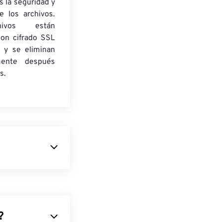
 la seguridad y
e los archivos.
ivos están
con cifrado SSL
 y se eliminan
mente después
s.
s Adobe PSD,
hop de más de
ueden tener
00. Los archivos
?