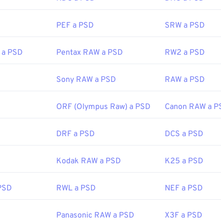
ce
compresión sin pérdida
.
PEF a PSD
SRW a PSD
or:
Adobe Inc.
 a PSD
Pentax RAW a PSD
RW2 a PSD
icial:
19 de febrero de 1990
Sony RAW a PSD
RAW a PSD
fewire.com/psd-file-2622194
ORF (Olympus Raw) a PSD
Canon RAW a P
DRF a PSD
DCS a PSD
Kodak RAW a PSD
K25 a PSD
PSD
RWL a PSD
NEF a PSD
Panasonic RAW a PSD
X3F a PSD