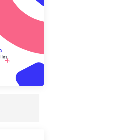
lecido
iles.