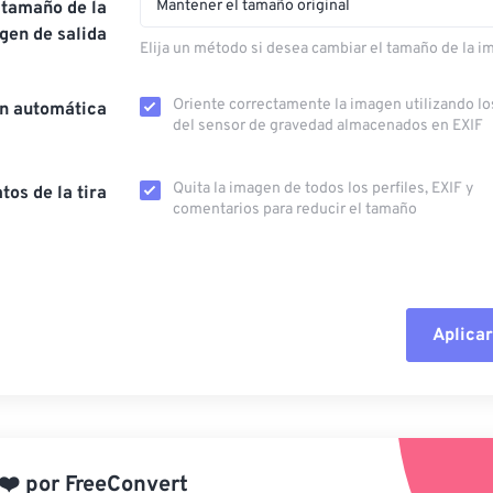
Mantener el tamaño original
 tamaño de la
gen de salida
Elija un método si desea cambiar el tamaño de la i
Oriente correctamente la imagen utilizando lo
ón automática
del sensor de gravedad almacenados en EXIF
Quita la imagen de todos los perfiles, EXIF ​​y
tos de la tira
comentarios para reducir el tamaño
Aplicar
Restablecer todas las o
Aplicar desde el ajuste
❤️
por
FreeConvert