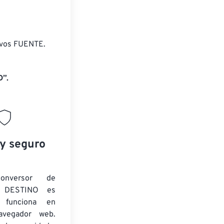
ivos FUENTE.
D”.
 y seguro
onversor de
 DESTINO es
y funciona en
navegador web.