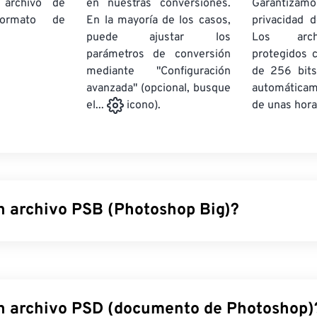
 archivo de
en nuestras conversiones.
Garantizamos
rmato de
En la mayoría de los casos,
privacidad d
puede ajustar los
Los arch
parámetros de conversión
protegidos 
mediante "Configuración
de 256 bits
avanzada" (opcional, busque
automática
de unas hora
el...
icono).
n archivo PSB (Photoshop Big)?
hotoshop Big (PSB) son
prácticamente idénticos
a los archivo
ten archivos mucho más grandes. Cualquier archivo de Photos
(GB) se puede guardar como PSB. Además, los archivos PSB p
íxeles, mientras que los archivos PSD están limitados a 30 0
n archivo PSD (documento de Photoshop)