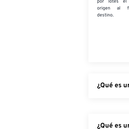
por lotes
el
origen
al fo
destino.
¿Qué es u
Los archivos P
salvo que admi
dos gigabytes 
hasta 300 000 p
¿Qué es u