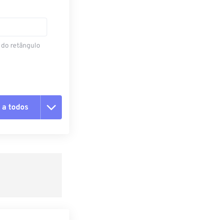
 do retângulo
 a todos
 as opções
da predefinição
definição