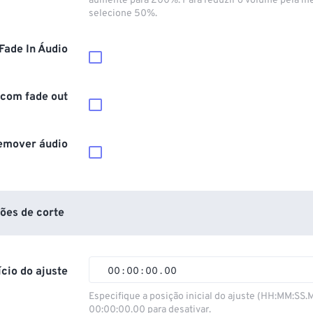
aumente para 200%. Para reduzir o volume pela m
selecione 50%.
Fade In Áudio
 com fade out
emover áudio
ões de corte
ício do ajuste
00
:
00
:
00
.
00
00
00
00
00
Especifique a posição inicial do ajuste (HH:MM:SS.
00:00:00.00 para desativar.