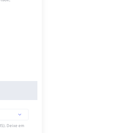
etade,
MS). Deixe em