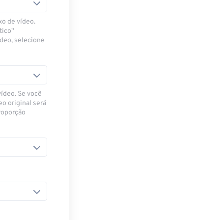
xo de vídeo.
tico"
ídeo, selecione
vídeo. Se você
eo original será
proporção