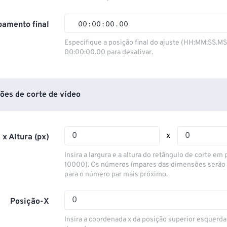
01
01
01
01
02
02
02
02
amento final
00
:
00
:
00
.
00
03
03
03
03
00
00
00
00
Especifique a posição final do ajuste (HH:MM:SS.M
00:00:00.00 para desativar.
04
04
04
04
01
01
01
01
05
05
05
05
02
02
02
02
06
06
06
06
03
03
03
03
ões de corte de vídeo
07
07
07
07
04
04
04
04
08
08
08
08
05
05
05
05
x
 x Altura (px)
09
09
09
09
06
06
06
06
Insira a largura e a altura do retângulo de corte em p
10
10
10
10
07
07
07
07
10000). Os números ímpares das dimensões serão
para o número par mais próximo.
11
11
11
11
08
08
08
08
12
12
12
12
09
09
09
09
Posição-X
13
13
13
13
10
10
10
10
Insira a coordenada x da posição superior esquerda