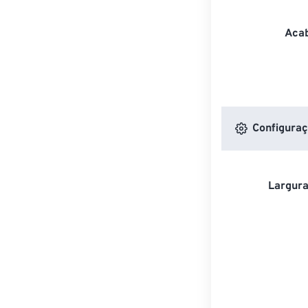
Acab
Configuraç
Largura