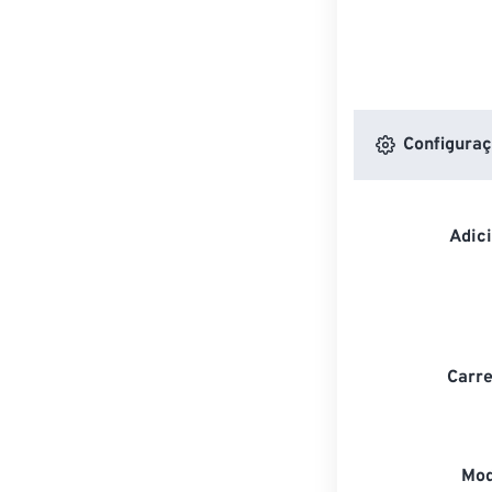
Configuraç
Adic
Carre
Mod