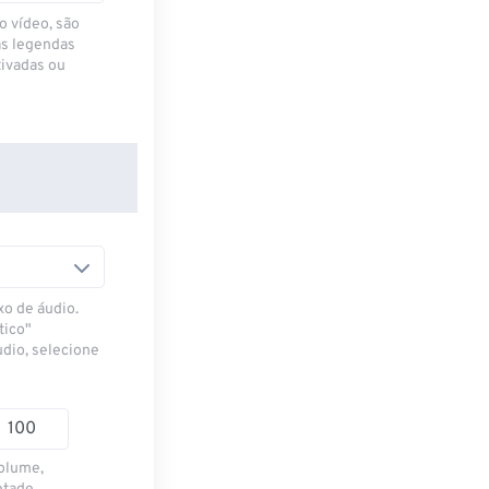
o vídeo, são
as legendas
ivadas ou
xo de áudio.
tico"
udio, selecione
volume,