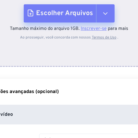
Escolher Arquivos
Tamanho máximo do arquivo 1GB.
Inscrever-se
para mais
Do dispositivo
Ao prosseguir, você concorda com nossos
Termos de Uso
.
Do Dropbox
Do Google Drive
ões avançadas (opcional)
Do OneDrive
vídeo
Da URL