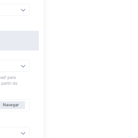
oad' para
 partir do
Navegar