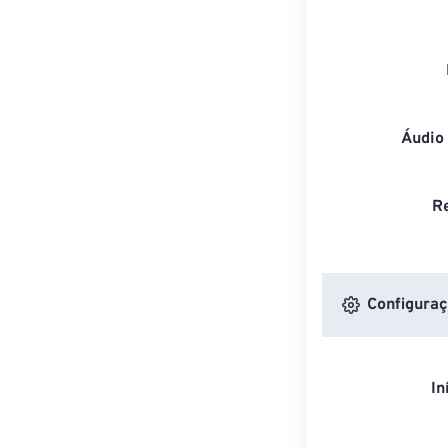
Áudio
R
Configuraç
In