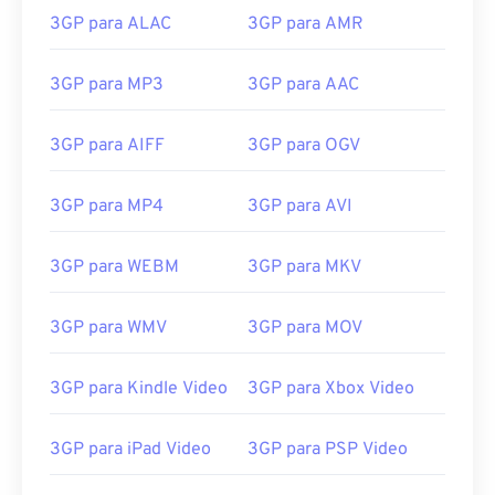
13
13
13
13
13
13
13
13
3GP para ALAC
3GP para AMR
14
14
14
14
14
14
14
14
15
15
15
15
15
15
15
15
3GP para MP3
3GP para AAC
16
16
16
16
16
16
16
16
3GP para AIFF
3GP para OGV
17
17
17
17
17
17
17
17
18
18
18
18
18
18
18
18
3GP para MP4
3GP para AVI
19
19
19
19
19
19
19
19
20
20
20
20
20
20
20
20
3GP para WEBM
3GP para MKV
21
21
21
21
21
21
21
21
3GP para WMV
3GP para MOV
22
22
22
22
22
22
22
22
23
23
23
23
23
23
23
23
3GP para Kindle Video
3GP para Xbox Video
24
24
24
24
24
24
3GP para iPad Video
3GP para PSP Video
25
25
25
25
25
25
26
26
26
26
26
26