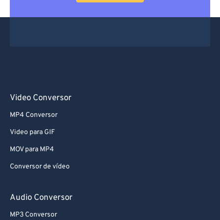
66
66
67
67
68
68
69
69
70
70
71
71
Video Conversor
72
72
MP4 Conversor
73
73
Video para GIF
74
74
MOV para MP4
75
75
Conversor de vídeo
76
76
77
77
Audio Conversor
78
78
MP3 Conversor