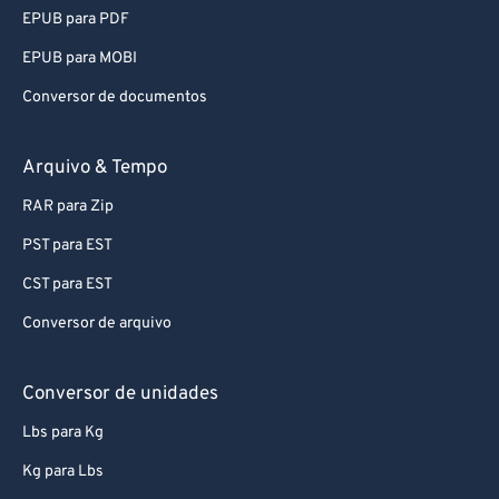
92
92
EPUB para PDF
93
93
EPUB para MOBI
94
94
Conversor de documentos
95
95
96
96
Arquivo & Tempo
97
97
RAR para Zip
98
98
PST para EST
99
99
CST para EST
Conversor de arquivo
Conversor de unidades
Lbs para Kg
Kg para Lbs