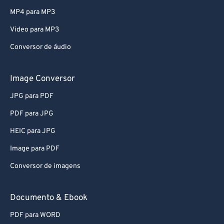
79
79
MP4 para MP3
80
80
Video para MP3
81
81
Conversor de áudio
82
82
83
83
Image Conversor
84
84
JPG para PDF
85
85
PDF para JPG
86
86
HEIC para JPG
87
87
Image para PDF
88
88
Conversor de imagens
89
89
90
90
Documento & Ebook
91
91
PDF para WORD