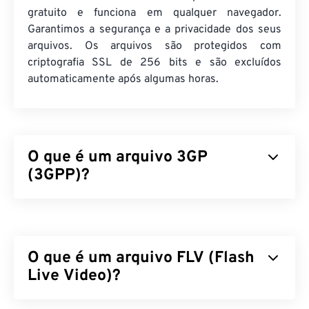
gratuito e funciona em qualquer navegador.
Garantimos a segurança e a privacidade dos seus
arquivos. Os arquivos são protegidos com
criptografia SSL de 256 bits e são excluídos
automaticamente após algumas horas.
O que é um arquivo 3GP
(3GPP)?
3GPP (3GP) é um formato de contêiner multimídia
projetado para redes de sistema universal de
telecomunicações móveis (
UMTS
) de terceira
O que é um arquivo FLV (Flash
geração (3G), que é um padrão global de sistema
para dispositivos móveis (
Live Video)?
GSM
). Como o UMTS é
uma tecnologia para dispositivos móveis, o
formato 3GP permite que celulares em redes
O Flash Live Video (FLV) é, como o nome sugere,