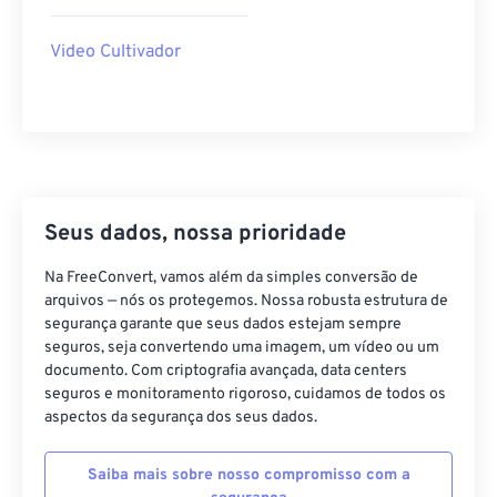
40
40
40
40
40
40
Video Cultivador
41
41
41
41
41
41
42
42
42
42
42
42
43
43
43
43
43
43
44
44
44
44
44
44
45
45
45
45
45
45
Seus dados, nossa prioridade
46
46
46
46
46
46
Na FreeConvert, vamos além da simples conversão de
47
47
47
47
47
47
arquivos — nós os protegemos. Nossa robusta estrutura de
segurança garante que seus dados estejam sempre
48
48
48
48
48
48
seguros, seja convertendo uma imagem, um vídeo ou um
49
49
49
49
49
49
documento. Com criptografia avançada, data centers
seguros e monitoramento rigoroso, cuidamos de todos os
50
50
50
50
50
50
aspectos da segurança dos seus dados.
51
51
51
51
51
51
Saiba mais sobre nosso compromisso com a
52
52
52
52
52
52