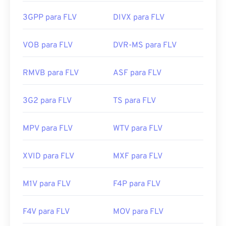
MP4.
pode ser aberto em muitos produtos que não
sejam da Adobe. Outros programas que permitem
3GPP para FLV
DIVX para FLV
Desenvolvido por:
Projeto de Parceria de 3ª
a abertura do FLV incluem
o VLC Media Player
,
o
Geração (3GPP)
Zoom Player
,
o RealNetworks RealPlayer Cloud
,
o
VOB para FLV
DVR-MS para FLV
Lançamento inicial:
1997
Eltima Elmedia Player
e
outros
.
Links úteis:
Desenvolvido por:
Adobe
RMVB para FLV
ASF para FLV
https://en.wikipedia.org/wiki/3GP_and_3G2
Lançamento inicial:
2003
3G2 para FLV
TS para FLV
https://www.3gpp.org/
Links úteis:
https://en.wikipedia.org/wiki/Flash_Video
MPV para FLV
WTV para FLV
https://www.lifewire.com/flv-file
XVID para FLV
MXF para FLV
M1V para FLV
F4P para FLV
F4V para FLV
MOV para FLV