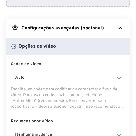
Do Dropbox
Do Google Drive
Configurações avançadas (opcional)
Do OneDrive
Opções de vídeo
Codec de vídeo
Da URL
Auto
Escolha um codec para codificar ou compactar o fluxo de
vídeo. Para usar o codec mais comum, selecione
"Automático" (recomendado). Para converter sem
recodificar o vídeo, selecione "Copiar" (não recomendado).
Redimensionar vídeo
Nenhuma mudança