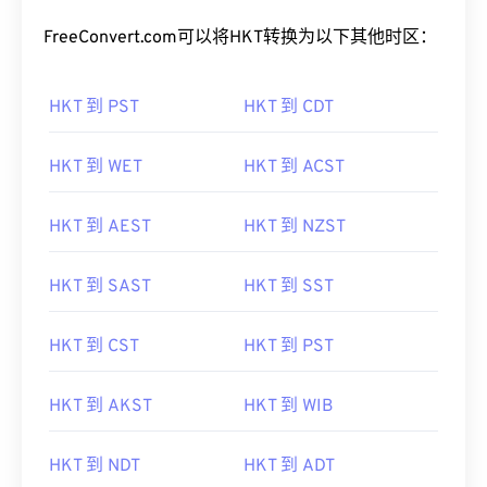
FreeConvert.com可以将HKT转换为以下其他时区：
HKT 到 PST
HKT 到 CDT
HKT 到 WET
HKT 到 ACST
HKT 到 AEST
HKT 到 NZST
HKT 到 SAST
HKT 到 SST
HKT 到 CST
HKT 到 PST
HKT 到 AKST
HKT 到 WIB
HKT 到 NDT
HKT 到 ADT