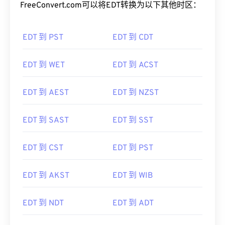
FreeConvert.com可以将EDT转换为以下其他时区：
EDT 到 PST
EDT 到 CDT
EDT 到 WET
EDT 到 ACST
EDT 到 AEST
EDT 到 NZST
EDT 到 SAST
EDT 到 SST
EDT 到 CST
EDT 到 PST
EDT 到 AKST
EDT 到 WIB
EDT 到 NDT
EDT 到 ADT