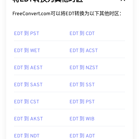
FreeConvert.com可以将EDT转换为以下其他时区：
EDT 到 PST
EDT 到 CDT
EDT 到 WET
EDT 到 ACST
EDT 到 AEST
EDT 到 NZST
EDT 到 SAST
EDT 到 SST
EDT 到 CST
EDT 到 PST
EDT 到 AKST
EDT 到 WIB
EDT 到 NDT
EDT 到 ADT