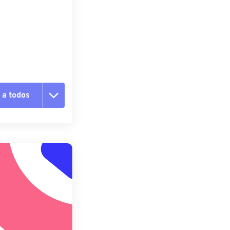
 a todos
pciones
 preestablecido
lecido