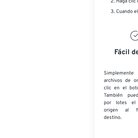
Haga clic
Cuando el
Fácil d
Simplement
archivos de o
clic en el bot
También pued
por lotes
el
origen
al fo
destino.