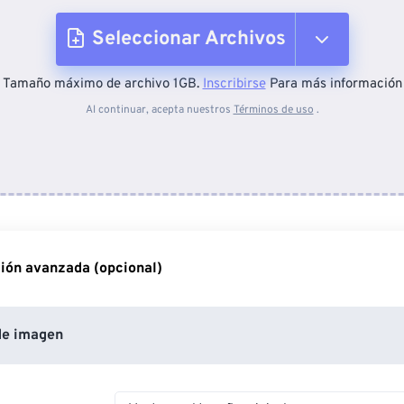
Seleccionar Archivos
Tamaño máximo de archivo 1GB.
Inscribirse
Para más información
Desde el dispositivo
Al continuar, acepta nuestros
Términos de uso
.
Desde Dropbox
Desde Google Drive
ión avanzada (opcional)
Desde OneDrive
de imagen
Desde URL