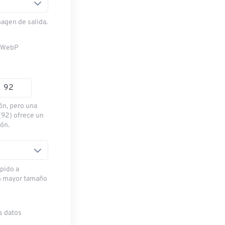
magen de salida.
n WebP
ón, pero una
(92) ofrece un
ión.
pido a
n mayor tamaño
s datos