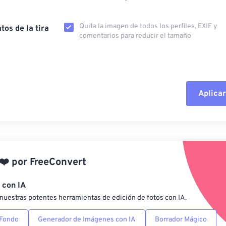
Quita la imagen de todos los perfiles, EXIF ​​y
tos de la tira
comentarios para reducir el tamaño
Aplicar
Restablecer todas las o
Aplicar desde el ajuste
❤️
por
FreeConvert
Guardar como preestab
 con IA
nuestras potentes herramientas de edición de fotos con IA.
 Fondo
Generador de Imágenes con IA
Borrador Mágico