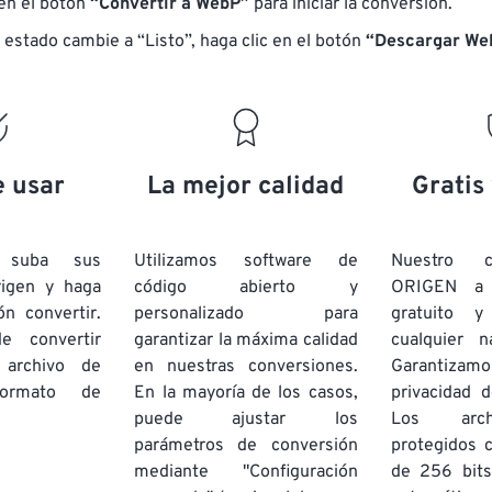
 en el botón
“Convertir a WebP”
para iniciar la conversión.
 estado cambie a “Listo”, haga clic en el botón
“Descargar We
e usar
La mejor calidad
Gratis
e suba sus
Utilizamos software de
Nuestro c
rigen y haga
código abierto y
ORIGEN a
ón convertir.
personalizado para
gratuito 
e convertir
garantizar la máxima calidad
cualquier 
 archivo de
en nuestras conversiones.
Garantizamos
rmato de
En la mayoría de los casos,
privacidad d
puede ajustar los
Los arch
parámetros de conversión
protegidos 
mediante "Configuración
de 256 bits