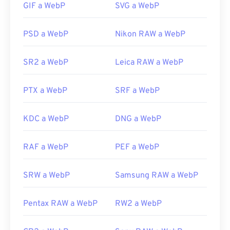
GIF a WebP
SVG a WebP
navegadores web admiten el formato WebP.
Otros visualizadores gratuitos que puedes probar
PSD a WebP
Nikon RAW a WebP
son
Pixelmator
y
Photopea
. También puedes
probar
Corel PaintShop Pro
. Antes de usar
IrfanView
,
el Visor de Fotos de Windows
y
Adobe
SR2 a WebP
Leica RAW a WebP
Photoshop
, asegúrate de instalar los
complementos para abrir WebP.
PTX a WebP
SRF a WebP
Desarrollado por:
Google
KDC a WebP
DNG a WebP
Lanzamiento inicial:
septiembre de 2010
Enlaces útiles:
RAF a WebP
PEF a WebP
Artículo para desarrolladores de Google sobre la
compresión WebP
SRW a WebP
Samsung RAW a WebP
Herramientas WebP relacionadas:
Utilice nuestro
Pentax RAW a WebP
Selector de color
RW2 a WebP
para elegir
colores de imágenes WebP