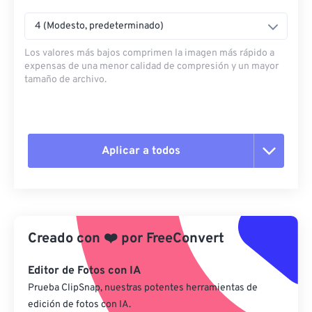
4 (Modesto, predeterminado)
Los valores más bajos comprimen la imagen más rápido a
expensas de una menor calidad de compresión y un mayor
tamaño de archivo.
Aplicar a todos
Restablecer todas las opciones
Aplicar desde el ajuste preestablecido
Creado con
❤️
por
FreeConvert
Guardar como preestablecido
Editor de Fotos con IA
Prueba ClipSnap, nuestras potentes herramientas de
edición de fotos con IA.