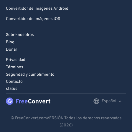
Convertidor de imágenes Android
Convertidor de imágenes iOS
Sobre nosotros
Blog
Donar
Privacidad
Términos
Seguridad y cumplimiento
Contacto
status
Español
English
Deutsch
© FreeConvert.comVERSIÓN Todos los derechos reservados
(2026)
Español