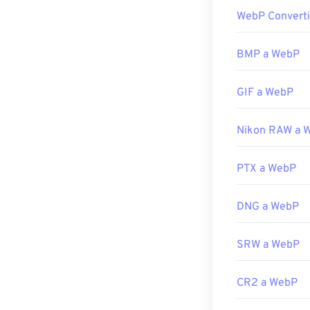
WebP Converti
El programa pr
todas las plat
Microsoft Paint
BMP a WebP
WebP.
GIF a WebP
Otros visualiz
puedes probar
Adobe Photos
Nikon RAW a 
Desarrollado p
PTX a WebP
Lanzamiento in
Enlaces útiles:
DNG a WebP
Artículo para 
Herramientas 
SRW a WebP
Utilice nuestro
CR2 a WebP