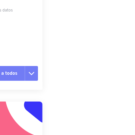
s datos
 a todos
pciones
 preestablecido
lecido