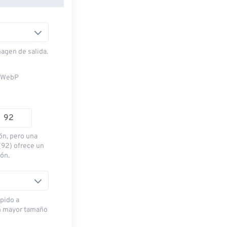
magen de salida.
n WebP
ón, pero una
(92) ofrece un
ión.
pido a
n mayor tamaño