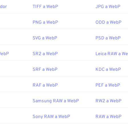
dor
TIFF a WebP
JPG a WebP
edeterminado para abrir WebP es
Google Chrome (Chrome)
, c
aformas. Los archivos WebP también se abren automáticament
. Además de Chrome, todos los demás navegadores web admit
PNG a WebP
ODD a WebP
SVG a WebP
PSD a WebP
adores gratuitos que puedes probar son
Pixelmator
y
Photopea
Corel PaintShop Pro
. Antes de usar
IrfanView
,
el Visor de Fot
hop
, asegúrate de instalar los complementos para abrir WebP.
WebP
SR2 a WebP
Leica RAW a W
or:
Google
SRF a WebP
KDC a WebP
icial:
septiembre de 2010
RAF a WebP
PEF a WebP
desarrolladores de Google sobre la compresión WebP
WebP relacionadas:
Samsung RAW a WebP
RW2 a WebP
Selector de color
para elegir colores de imágenes WebP
Sony RAW a WebP
RAW a WebP