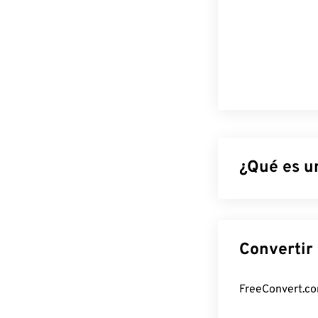
¿Qué es u
WebP es un tipo
imágenes ideal
30 % más pequ
una calidad vi
aplicaciones mó
¿Cómo abr