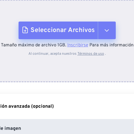
Seleccionar Archivos
Tamaño máximo de archivo 1GB.
Inscribirse
Para más información
Desde el dispositivo
Al continuar, acepta nuestros
Términos de uso
.
Desde Dropbox
Desde Google Drive
ión avanzada (opcional)
Desde OneDrive
de imagen
Desde URL