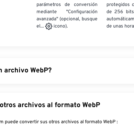
parámetros de conversión
protegidos 
mediante "Configuración
de 256 bits
avanzada" (opcional, busque
automática
de unas hora
el...
icono).
n archivo WebP?
 de archivo de código abierto que utiliza
compresión predictiv
es para páginas web y aplicaciones móviles. Las imágenes Web
eñas que los archivos
JPEG (JPG)
y
PNG (Gráficos de Red Port
Convertir otros archivos al formato WebP
sual similar. Las imágenes WebP se cargan rápidamente en pági
viles.
FreeConvert.com puede convertir sus otros archivos al formato WebP :
ir un archivo WebP?