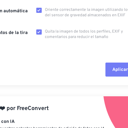
Oriente correctamente la imagen utilizando lo
ón automática
del sensor de gravedad almacenados en EXIF
Quita la imagen de todos los perfiles, EXIF ​​y
tos de la tira
comentarios para reducir el tamaño
Aplicar
Restablecer todas las o
Aplicar desde el ajuste
❤️
por
FreeConvert
Guardar como preestab
 con IA