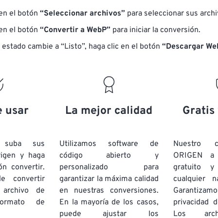
 en el botón
“Seleccionar archivos”
para seleccionar sus arch
 en el botón
“Convertir a WebP”
para iniciar la conversión.
 estado cambie a “Listo”, haga clic en el botón
“Descargar We
e usar
La mejor calidad
Gratis
e suba sus
Utilizamos software de
Nuestro c
rigen y haga
código abierto y
ORIGEN a
ón convertir.
personalizado para
gratuito 
e convertir
garantizar la máxima calidad
cualquier 
 archivo de
en nuestras conversiones.
Garantizamos
rmato de
En la mayoría de los casos,
privacidad d
puede ajustar los
Los arch