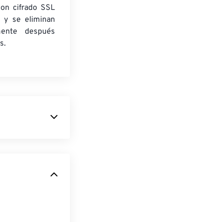
con cifrado SSL
 y se eliminan
mente después
s.
a
para crear
P son hasta un
átiles)
, con
nas web y