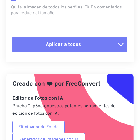
Quita la imagen de todos los perfiles, EXIF ​​y comentarios
para reducir el tamaño
Aplicar a todos
Restablecer todas las opciones
Aplicar desde el ajuste preestablecido
Creado con
❤️
por
FreeConvert
Guardar como preestablecido
Editor de Fotos con IA
Prueba ClipSnap, nuestras potentes herramientas de
edición de fotos con IA.
Eliminador de Fondo
Generador de Imágenes con IA