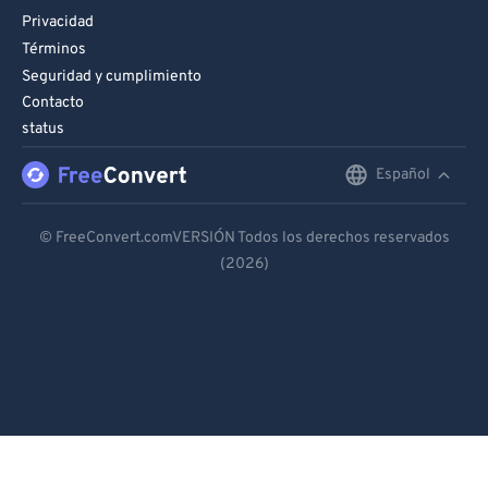
Privacidad
Términos
Seguridad y cumplimiento
Contacto
status
Español
English
Deutsch
© FreeConvert.comVERSIÓN Todos los derechos reservados
(2026)
Español
Français
Português
Italiano
Dutch