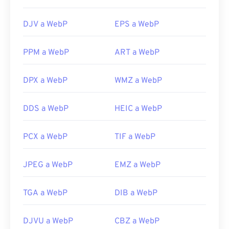
probar
Corel PaintShop Pro
. Antes de usar
IrfanView
,
el Visor de Fotos de Windows
y
Adobe
DJV a WebP
EPS a WebP
Photoshop
, asegúrate de instalar los
complementos para abrir WebP.
PPM a WebP
ART a WebP
Desarrollado por:
Google
DPX a WebP
WMZ a WebP
Lanzamiento inicial:
septiembre de 2010
Enlaces útiles:
DDS a WebP
HEIC a WebP
Artículo para desarrolladores de Google sobre la
compresión WebP
PCX a WebP
TIF a WebP
Herramientas WebP relacionadas:
Utilice nuestro
JPEG a WebP
Selector de color
EMZ a WebP
para elegir
colores de imágenes WebP
TGA a WebP
DIB a WebP
DJVU a WebP
CBZ a WebP