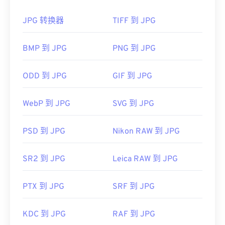
WebP
，这是一种更新、更易压缩的文件格式。
JPG 转换器
TIFF 到 JPG
如何打开 JPG 文件？
DNG 通常被转换为 JPEG（
DNG 转 JPG 转换器
）和
其他可编辑图像格式。市面上有多种 DNG 转换程
BMP 到 JPG
PNG 到 JPG
几乎所有图像查看器程序和应用程序都能识别并打开
序，包括前面提到的 Adob​​e 产品。在 Windows 系统
JPG 文件。只需双击 JPG 文件，通常即可在默认图
中，可以使用
Zoner Photo Studio
、
HDR
像查看器、图像编辑器或网页浏览器中打开它。要选
ODD 到 JPG
GIF 到 JPG
Darkroom
和
FastStone Image Viewer
。在
择特定的应用程序打开文件，请右键单击并选择“打
Linux/Unix 系统中，可以尝试
darktable
。
开方式”。
WebP 到 JPG
SVG 到 JPG
JPG 文件可在
Chrome
等主流网页浏览器、
开发者：
Adobe Inc.
Microsoft Photos 等 Microsoft
应用程序以及
Apple
PSD 到 JPG
Nikon RAW 到 JPG
Preview
等 Mac OS 应用程序上自动打开。要调整
首次发布：
2004 年 9 月 27 日
JPEG 图像大小，请使用我们的
图像调整器
工具。
SR2 到 JPG
Leica RAW 到 JPG
有用的链接：
开发者：
联合图像专家组
https://en.wikipedia.org/wiki/Digital_Negative
PTX 到 JPG
SRF 到 JPG
首次发布：
1992年9月18日
相关JPG工具：
KDC 到 JPG
RAF 到 JPG
使用我们的
颜色选择器
从图像中选择颜色