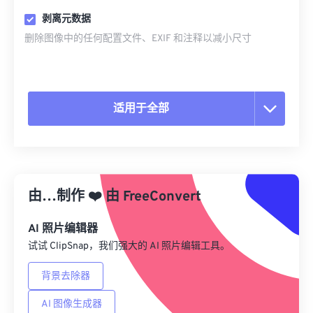
剥离元数据
删除图像中的任何配置文件、EXIF 和注释以减小尺寸
适用于全部
重置所有选项
从预设应用
由…制作
❤️
由
FreeConvert
另存为预设
AI 照片编辑器
试试 ClipSnap，我们强大的 AI 照片编辑工具。
背景去除器
AI 图像生成器