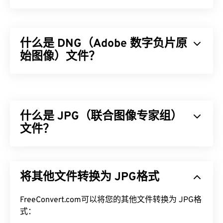
什么是 DNG（Adobe 数字负片原
始图像）文件？
Adobe 数字负片 RAW 图像 (DNG) 是数码相机的
RAW 文件类型。尽管 DNG 是由 Adob​​e 开发的，但
它并非任何相机、软件或平台的专有文件。此外，
什么是 JPG（联合图像专家组）
DNG 格式是数码相机 RAW 格式的开放标准。摄影师
通常使用 DNG 格式，以便他们的 RAW 图像可以在
文件？
各种软件上使用。
JPG（联合图像专家组）是一种通用文件格式，利用
如何打开 DNG 文件？
算法压缩照片和图形。JPG 提供的高压缩率是其广
将其他文件转换为 JPG格式
泛应用的原因。JPG 文件相对较小，非常适合在互
打开 DNG 的默认程序是 Adob​​e Photoshop
联网上传输和在网站上使用。您可以使用我们的
Lightroom
，并且 DNG 可以在所有 Adob​​e 图像编辑
FreeConvert.com可以将您的其他文件转换为 JPG格
JPEG 压缩
工具将文件大小减少高达 80%！
程序（例如
Photoshop
和
Creative Cloud ）
中轻松打
式：
如果您需要更好的压缩效果，您可以将
JPG 转换为
开。Adobe 产品的替代品是
XnView MP
。