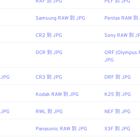
RAF 到 JPG
PEF 到 JPG
色选择器
从图像中选择颜色
Samsung RAW 到 JPG
Pentax RAW 到
CR2 到 JPG
Sony RAW 到 J
DCR 到 JPG
ORF (Olympus 
JPG
 JPG
CR3 到 JPG
DRF 到 JPG
Kodak RAW 到 JPG
K25 到 JPG
 JPG
RWL 到 JPG
NEF 到 JPG
Panasonic RAW 到 JPG
X3F 到 JPG