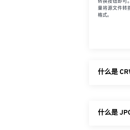
转换按钮即可
量将
源文件
转
格式。
什么是 CR
Canon Raw C
能数码相机使用 
理，保留了相机
提供了详尽的
什么是 J
如何打开 
JPG（联合图