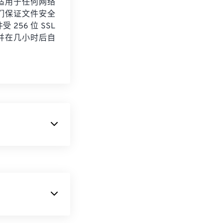
适用于任何网络
们保证文件安全
 256 位 SSL
并在几小时后自
相机。（新款佳
优点在于它未经处
学院 (MIT)
 提供的高压缩