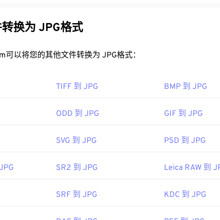
佳能的专有文件格式，因此处理 CRW 文件的最佳程序是
佳能的 Digi
的原因。JPG 文件相对较小，非常适合在互联网上传输和在网
其他值得考虑的优秀程序包括
Adob​​e Lightroom
和 Adob​​e
Photo
PEG 压缩
工具将文件大小减少高达 80%！
转换为 JPG格式
t 产品（例如 Microsoft Windows Live Photo Gallery），请务必
好的压缩效果，您可以将
JPG 转换为 WebP
，这是一种更新、更
ension
。
rt.com可以将您的其他文件转换为 JPG格式：
PG 文件？
 RAW 文件格式，可以转换为多种不同类型的图像文件。您可以使
TIFF 到 JPG
BMP 到 JPG
图像转换器
工具来转换您的 CRW 文件。此外，您还可以使用 Adob​​
看器程序和应用程序都能识别并打开 JPG 文件。只需双击 JPG
NG。
看器、图像编辑器或网页浏览器中打开它。要选择特定的应用程
ODD 到 JPG
GIF 到 JPG
“打开方式”。
公司
hrome
等主流网页浏览器、
Microsoft Photos 等 Microsoft
应用
SVG 到 JPG
PSD 到 JPG
c OS 应用程序上自动打开。要调整 JPEG 图像大小，请使用我们
97年2月12日
 JPG
SR2 到 JPG
Leica RAW 到 J
图像专家组
ipedia.org/wiki/Camera_Image_File_Format
92年9月18日
SRF 到 JPG
KDC 到 JPG