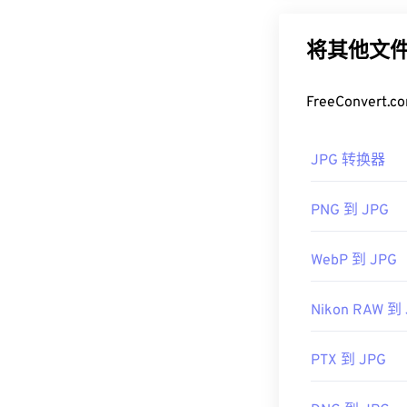
由于 CRW 是
率是其广泛应用
Professional
。
以使用我们的
J
将其他文件
想尝试 Microsof
如果您需要更
Raw Image Ext
式。
FreeConve
如何打开 J
CRW 是一种
JPG 转换器
CRW 转 JPG
或
几乎所有图像查
CRW 转换为 D
在默认图像查
PNG 到 JPG
右键单击并选择
开发者：
佳能
JPG 文件可在
C
WebP 到 JPG
Preview
等 Ma
首次发布：
19
具。
Nikon RAW 到
有用的链接：
开发者：
联合
https://en.wik
首次发布：
19
PTX 到 JPG
相关JPG工具：