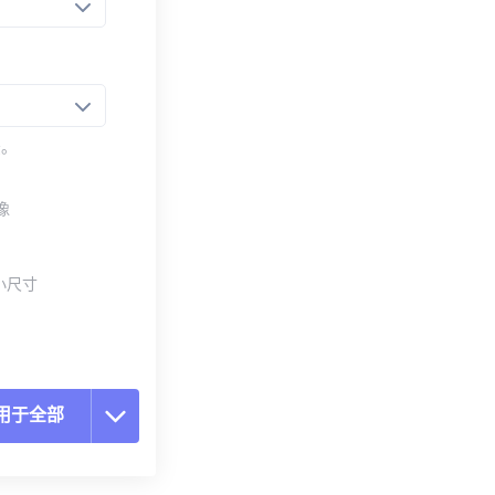
法。
像
小尺寸
用于全部
置所有选项