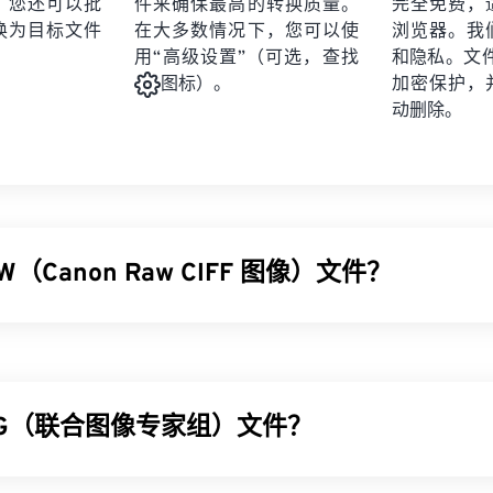
。您还可以批
件来确保最高的转换质量。
完全免费，
换为目标文件
在大多数情况下，您可以使
浏览器。我
用“高级设置”（可选，查找
和隐私。文件受
加密保护，
图标）。
动删除。
W（Canon Raw CIFF 图像）文件？
IFF 图像 (CRW) 文件是一种
RAW 文件
类型，专用于旧款佳能数码
CR2 格式。）CRW 的结构与 TIFF 文件格式类似。CRW 的
拍摄时文件的所有信息。如需了解更多 CRW 的技术细节，麻省理工
讲解。
PG（联合图像专家组）文件？
CRW 文件？
像专家组）是一种通用文件格式，利用算法压缩照片和图形。JPG