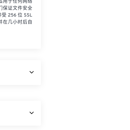
适用于任何网络
们保证文件安全
 256 位 SSL
并在几小时后自
意味着它包含了
的设置。NEF
的，因此打开和编
 提供的高压缩