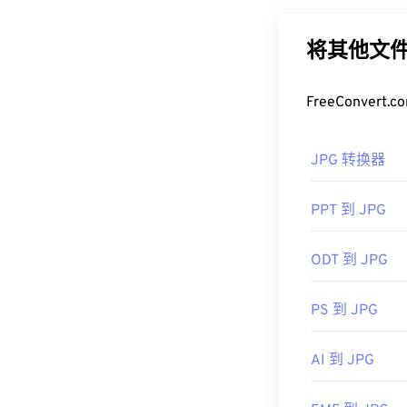
辑 NEF 文件
率是其广泛应用
以使用我们的
J
将其他文件
如果您需要更
将 NEF 文
式。
TIFF、JPG
FreeConve
序，我们建议
如何打开 J
先进行后期处
JPG 转换器
几乎所有图像查
在默认图像查
开发者：
尼康
PPT 到 JPG
右键单击并选择
首次发行：
20
JPG 文件可在
C
ODT 到 JPG
有用的链接：
Preview
等 Ma
具。
https://www.niko
PS 到 JPG
nef.html
开发者：
联合
首次发布：
19
AI 到 JPG
相关JPG工具：