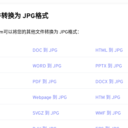
的最佳程序是
尼康的 Capture NX2
或
Adob​​e Lightroom
等后期处理
的原因。JPG 文件相对较小，非常适合在互联网上传输和在网
PEG 压缩
工具将文件大小减少高达 80%！
转换为 JPG格式
好的压缩效果，您可以将
JPG 转换为 WebP
，这是一种更新、更
件转换为非专有格式非常简单，只需在图像查看应用程序中打开它，
、PNG、GIF、PSD 或任何其他常用格式即可。如果您没有可以打开 
rt.com可以将您的其他文件转换为 JPG格式：
您使用我们的
NEF 转 JPG
工具进行转换。但是，NEF 文件在转换为
PG 文件？
理。
DOC 到 JPG
HTML 到 JPG
看器程序和应用程序都能识别并打开 JPG 文件。只需双击 JPG
看器、图像编辑器或网页浏览器中打开它。要选择特定的应用程
公司
WORD 到 JPG
PPTX 到 JPG
“打开方式”。
02 年
hrome
等主流网页浏览器、
Microsoft Photos 等 Microsoft
应用
PDF 到 JPG
DOCX 到 JPG
c OS 应用程序上自动打开。要调整 JPEG 图像大小，请使用我们
nusa.com/en/learn-and-explore/a/products-and-innovation/nikon-elec
Webpage 到 JPG
HTM 到 JPG
图像专家组
92年9月18日
SVGZ 到 JPG
WMF 到 JPG