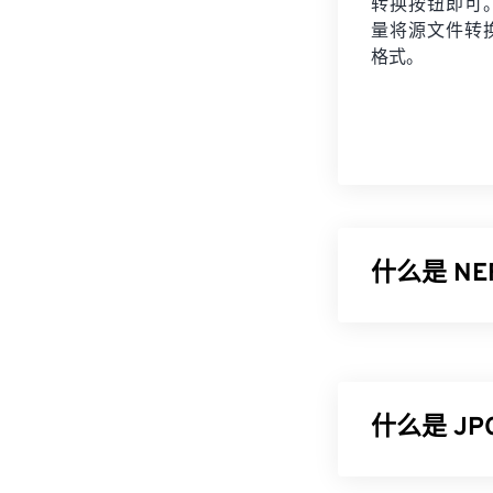
转换按钮即可
量将
源文件
转
格式。
什么是 N
尼康电子格式 (
相机传感器捕捉
文件未经压缩
什么是 J
如何打开 N
NEF 文件必
JPG（联合图