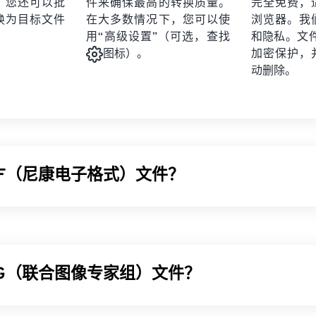
。您还可以批
件来确保最高的转换质量。
完全免费，
换为目标文件
在大多数情况下，您可以使
浏览器。我
用“高级设置”（可选，查找
和隐私。文件受
加密保护，
图标）。
动删除。
EF（尼康电子格式）文件？
NEF) 是尼康相机的专有文件格式。它是一种
RAW 文件
格式，这
到的图像的所有信息，例如用于拍摄照片的相机数据以及拍摄时
，通常被称为
数码底片
。
PG（联合图像专家组）文件？
EF 文件？
须从尼康相机传输到电脑才能查看和编辑。由于 NEF 是尼康专有
像专家组）是一种通用文件格式，利用算法压缩照片和图形。JPG