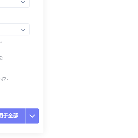
法。
像
小尺寸
用于全部
置所有选项