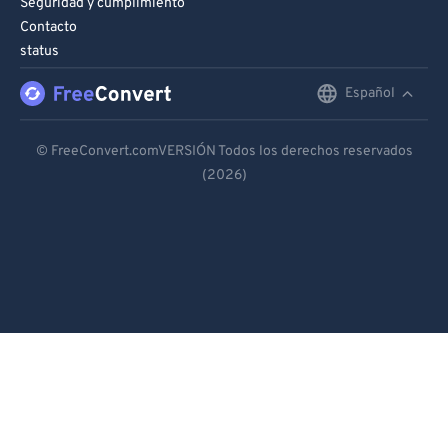
Seguridad y cumplimiento
Contacto
status
Español
English
Deutsch
© FreeConvert.comVERSIÓN Todos los derechos reservados
(2026)
Español
Français
Português
Italiano
Dutch
日本語
简体中文