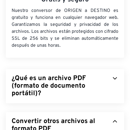
Nuestro conversor de ORIGEN a DESTINO es
gratuito y funciona en cualquier navegador web.
Garantizamos la seguridad y privacidad de los
archivos. Los archivos están protegidos con cifrado
SSL de 256 bits y se eliminan automáticamente
después de unas horas.
¿Qué es un archivo PDF
(formato de documento
portátil)?
El formato de documento portátil (PDF) es un
formato de archivo universal que combina
Convertir otros archivos al
características tanto de documentos de texto
como de imágenes gráficas, lo que lo convierte en
formato PDF