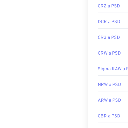
Enlaces útiles:
CR2 a PSD
https://www.li
DCR a PSD
CR3 a PSD
CRW a PSD
Sigma RAW a 
NRW a PSD
ARW a PSD
CBR a PSD