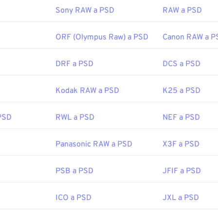
Sony RAW a PSD
RAW a PSD
fewire.com/psd-file-2622194
ORF (Olympus Raw) a PSD
Canon RAW a P
DRF a PSD
DCS a PSD
Kodak RAW a PSD
K25 a PSD
PSD
RWL a PSD
NEF a PSD
Panasonic RAW a PSD
X3F a PSD
PSB a PSD
JFIF a PSD
ICO a PSD
JXL a PSD