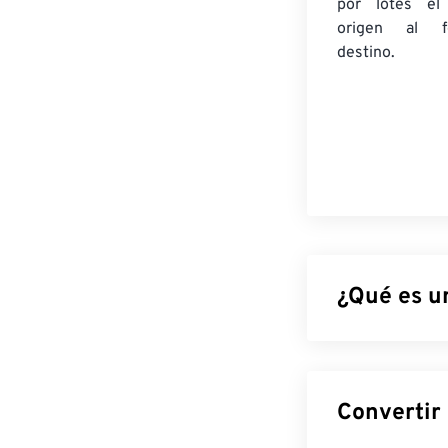
por lotes
el
origen
al fo
destino.
¿Qué es u
El Documento d
Photoshop
, un
imagen junto c
objetos, filtros