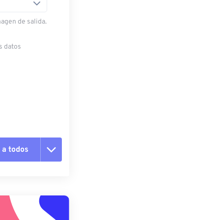
magen de salida.
s datos
 a todos
pciones
 preestablecido