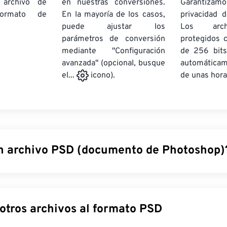
 archivo de
en nuestras conversiones.
Garantizamos
rmato de
En la mayoría de los casos,
privacidad d
puede ajustar los
Los arch
parámetros de conversión
protegidos 
mediante "Configuración
de 256 bits
avanzada" (opcional, busque
automática
de unas hora
el...
icono).
n archivo PSD (documento de Photoshop)
e Photoshop (PSD) es el tipo de archivo predeterminado de
A
 potente y complejo programa de diseño gráfico. PSD puede a
on una compleja matriz de sus capas correspondientes,
trazado
Convertir otros archivos al formato PSD
 y más, ¡todo en un solo archivo! PSD permite al usuario realiza