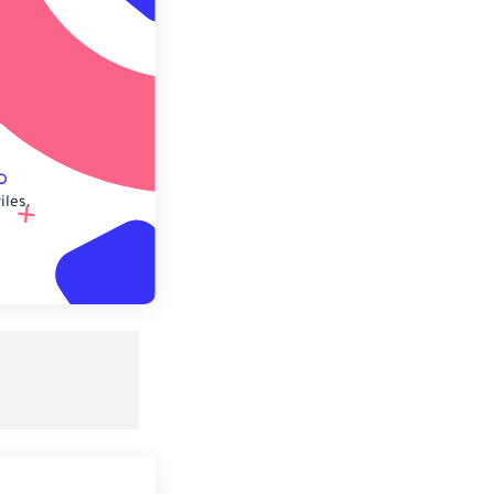
lecido
iles.