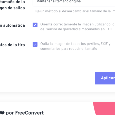
Mantener el tamaño original
 tamaño de la
gen de salida
Elija un método si desea cambiar el tamaño de la i
Oriente correctamente la imagen utilizando lo
ón automática
del sensor de gravedad almacenados en EXIF
Quita la imagen de todos los perfiles, EXIF ​​y
tos de la tira
comentarios para reducir el tamaño
Aplicar
Restablecer todas las o
Aplicar desde el ajuste
❤️
por
FreeConvert