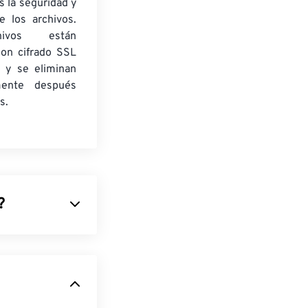
 la seguridad y
e los archivos.
ivos están
con cifrado SSL
 y se eliminan
mente después
s.
?
dobe
lmacenar una
s vectoriales
,
r ediciones