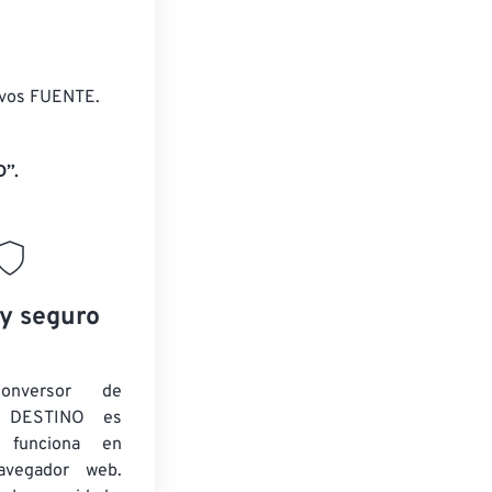
ivos FUENTE.
D”.
 y seguro
onversor de
 DESTINO es
y funciona en
navegador web.