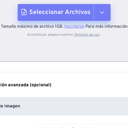
Seleccionar Archivos
Tamaño máximo de archivo 1GB.
Inscribirse
Para más información
Desde el dispositivo
Al continuar, acepta nuestros
Términos de uso
.
Desde Dropbox
Desde Google Drive
ión avanzada (opcional)
Desde OneDrive
de imagen
Desde URL