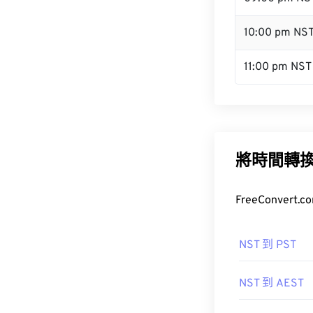
10:00 pm NS
11:00 pm NST
將時間轉
FreeConve
NST 到 PST
NST 到 AEST