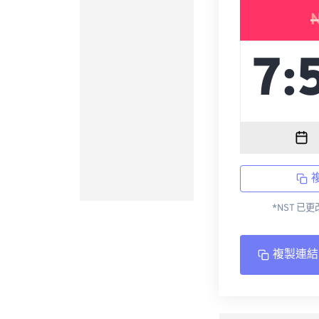
*NST 已
複製連結