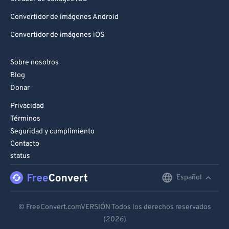
Convertidor de imágenes Android
Convertidor de imágenes iOS
Sobre nosotros
Blog
Donar
Privacidad
Términos
Seguridad y cumplimiento
Contacto
status
Español
English
Deutsch
© FreeConvert.comVERSIÓN Todos los derechos reservados
(2026)
Español