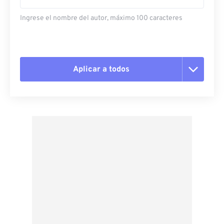
Ingrese el nombre del autor, máximo 100 caracteres
Aplicar a todos
Restablecer todas las opciones
Aplicar desde el ajuste preestablecido
Guardar como preestablecido