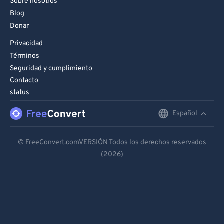
Sobre nosotros
Blog
Donar
Privacidad
Términos
Seguridad y cumplimiento
Contacto
status
Español
English
Deutsch
© FreeConvert.comVERSIÓN Todos los derechos reservados
(2026)
Español
Français
Português
Italiano