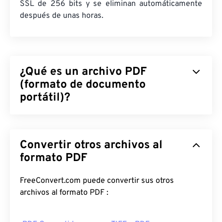
SSL de 256 bits y se eliminan automáticamente
después de unas horas.
¿Qué es un archivo PDF
(formato de documento
portátil)?
El formato de documento portátil (PDF) es un
formato de archivo universal que combina
Convertir otros archivos al
características tanto de documentos de texto
como de imágenes gráficas, lo que lo convierte en
formato PDF
uno de los tipos de archivo más utilizados en la
actualidad. La razón de su popularidad radica en
FreeConvert.com puede convertir sus otros
que conserva el formato original del documento.
archivos al formato PDF :
Los archivos PDF siempre se ven idénticos en
cualquier dispositivo o sistema operativo.