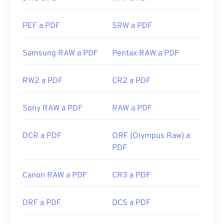
Desarrollado por:
ISO
PEF a PDF
SRW a PDF
Lanzamiento inicial:
15 de junio de 1993
Enlaces útiles:
Samsung RAW a PDF
Pentax RAW a PDF
https://en.wikipedia.org/wiki/Portable_Document_Form
RW2 a PDF
CR2 a PDF
https://acrobat.adobe.com/us/es/por-que-
adobe/sobre-adobe-pdf.html
Sony RAW a PDF
RAW a PDF
DCR a PDF
ORF (Olympus Raw) a
PDF
Canon RAW a PDF
CR3 a PDF
DRF a PDF
DCS a PDF