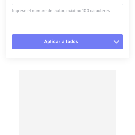
Ingrese el nombre del autor, máximo 100 caracteres
Aplicar a todos
Restablecer todas las opciones
Aplicar desde el ajuste preestablecido
Guardar como preestablecido