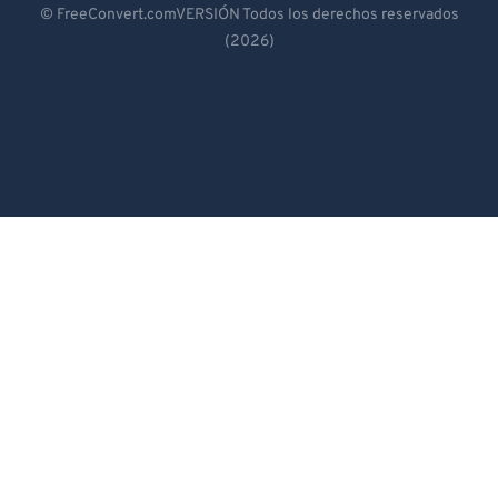
© FreeConvert.comVERSIÓN Todos los derechos reservados
(2026)
Español
Français
Português
Italiano
Dutch
日本語
简体中文
繁體中文
한국어
Svenska