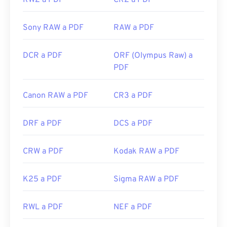
RW2 a PDF
CR2 a PDF
https://acrobat.adobe.com/us/es/por-que-
adobe/sobre-adobe-pdf.html
Sony RAW a PDF
RAW a PDF
DCR a PDF
ORF (Olympus Raw) a
PDF
Canon RAW a PDF
CR3 a PDF
DRF a PDF
DCS a PDF
CRW a PDF
Kodak RAW a PDF
K25 a PDF
Sigma RAW a PDF
RWL a PDF
NEF a PDF