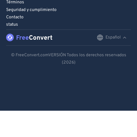
Términos
Seguridad y cumplimiento
Contacto
status
Español
English
Deutsch
© FreeConvert.comVERSIÓN Todos los derechos reservados
(2026)
Español
Français
Português
Italiano
Dutch
日本語