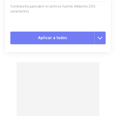
Contraseña para abrir el archivo fuente (Máximo 255
caracteres).
Aplicar a todos
Restablecer todas las opciones
Aplicar desde el ajuste preestablecido
Guardar como preestablecido