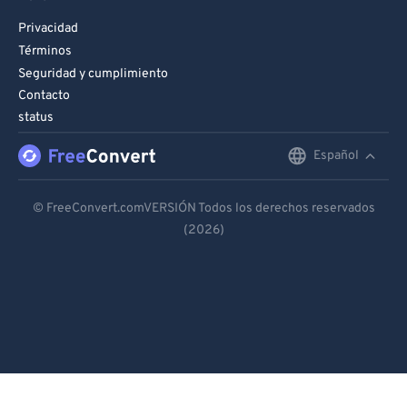
Privacidad
Términos
Seguridad y cumplimiento
Contacto
status
Español
English
Deutsch
© FreeConvert.comVERSIÓN Todos los derechos reservados
(2026)
Español
Français
Português
Italiano
Dutch