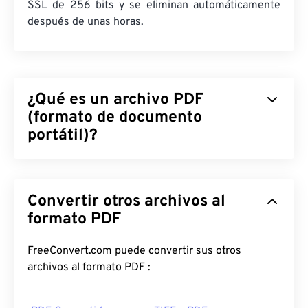
SSL de 256 bits y se eliminan automáticamente
después de unas horas.
¿Qué es un archivo PDF
(formato de documento
portátil)?
El formato de documento portátil (PDF) es un
formato de archivo universal que combina
Convertir otros archivos al
características tanto de documentos de texto
como de imágenes gráficas, lo que lo convierte en
formato PDF
uno de los tipos de archivo más utilizados en la
actualidad. La razón de su popularidad radica en
FreeConvert.com puede convertir sus otros
que conserva el formato original del documento.
archivos al formato PDF :
Los archivos PDF siempre se ven idénticos en
cualquier dispositivo o sistema operativo.