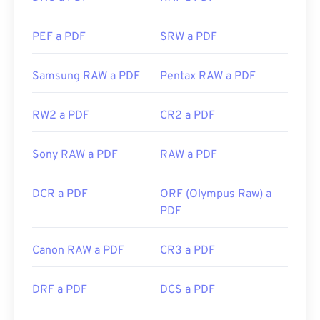
Desarrollado por:
ISO
PEF a PDF
SRW a PDF
Lanzamiento inicial:
15 de junio de 1993
Enlaces útiles:
Samsung RAW a PDF
Pentax RAW a PDF
https://en.wikipedia.org/wiki/Portable_Document_Form
RW2 a PDF
CR2 a PDF
https://acrobat.adobe.com/us/es/por-que-
adobe/sobre-adobe-pdf.html
Sony RAW a PDF
RAW a PDF
DCR a PDF
ORF (Olympus Raw) a
PDF
Canon RAW a PDF
CR3 a PDF
DRF a PDF
DCS a PDF