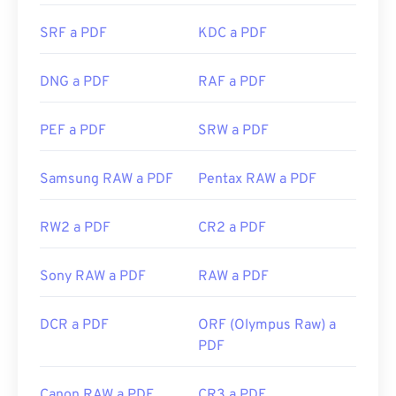
muy práctico tener uno que se abra
SRF a PDF
KDC a PDF
automáticamente al hacer clic en un enlace PDF en
línea. Recomiendo
SumatraPDF
o
MuPDF
si buscas
DNG a PDF
RAF a PDF
algo más. Ambos son gratuitos.
Desarrollado por:
ISO
PEF a PDF
SRW a PDF
Lanzamiento inicial:
15 de junio de 1993
Enlaces útiles:
Samsung RAW a PDF
Pentax RAW a PDF
https://en.wikipedia.org/wiki/Portable_Document_Form
RW2 a PDF
CR2 a PDF
https://acrobat.adobe.com/us/es/por-que-
adobe/sobre-adobe-pdf.html
Sony RAW a PDF
RAW a PDF
DCR a PDF
ORF (Olympus Raw) a
PDF
Canon RAW a PDF
CR3 a PDF