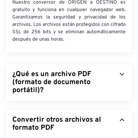
Nuestro conversor de ORIGEN a DESTINO es
gratuito y funciona en cualquier navegador web.
Garantizamos la seguridad y privacidad de los
archivos. Los archivos están protegidos con cifrado
SSL de 256 bits y se eliminan automáticamente
después de unas horas.
¿Qué es un archivo PDF
(formato de documento
portátil)?
El formato de documento portátil (PDF) es un
formato de archivo universal que combina
Convertir otros archivos al
características tanto de documentos de texto
como de imágenes gráficas, lo que lo convierte en
formato PDF
uno de los tipos de archivo más utilizados en la