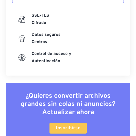
SSL/TLS
Cifrado
Datos seguros
Centros
Control de acceso y
Autenticación
¿Quieres convertir archivos
grandes sin colas ni anuncios?
Actualizar ahora
Inscribirse