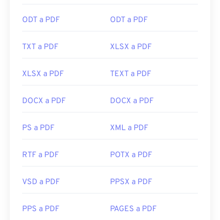
línea. Recomiendo
SumatraPDF
o
MuPDF
si buscas
ODT a PDF
ODT a PDF
algo más. Ambos son gratuitos.
Desarrollado por:
ISO
TXT a PDF
XLSX a PDF
Lanzamiento inicial:
15 de junio de 1993
Enlaces útiles:
XLSX a PDF
TEXT a PDF
https://en.wikipedia.org/wiki/Portable_Document_Form
DOCX a PDF
DOCX a PDF
https://acrobat.adobe.com/us/es/por-que-
adobe/sobre-adobe-pdf.html
PS a PDF
XML a PDF
RTF a PDF
POTX a PDF
VSD a PDF
PPSX a PDF
PPS a PDF
PAGES a PDF