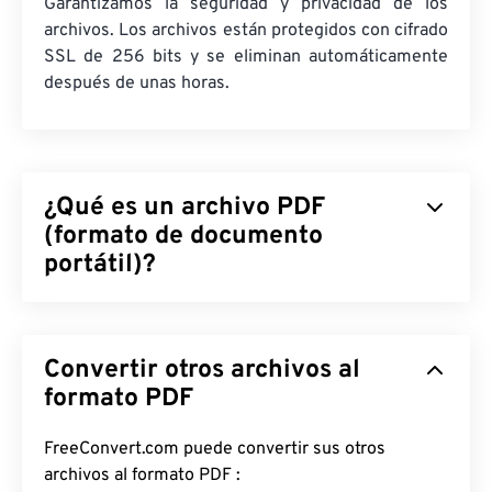
Garantizamos la seguridad y privacidad de los
archivos. Los archivos están protegidos con cifrado
SSL de 256 bits y se eliminan automáticamente
después de unas horas.
¿Qué es un archivo PDF
(formato de documento
portátil)?
El formato de documento portátil (PDF) es un
formato de archivo universal que combina
Convertir otros archivos al
características tanto de documentos de texto
como de imágenes gráficas, lo que lo convierte en
formato PDF
uno de los tipos de archivo más utilizados en la
actualidad. La razón de su popularidad radica en
FreeConvert.com puede convertir sus otros
que conserva el formato original del documento.
archivos al formato PDF :