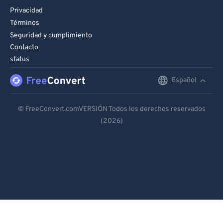
Privacidad
Términos
Seguridad y cumplimiento
Contacto
status
Español
English
Deutsch
© FreeConvert.comVERSIÓN Todos los derechos reservados
(2026)
Español
Français
Português
Italiano
Dutch