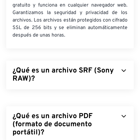
gratuito y funciona en cualquier navegador web.
Garantizamos la seguridad y privacidad de los
archivos. Los archivos están protegidos con cifrado
SSL de 256 bits y se eliminan automáticamente
después de unas horas.
¿Qué es un archivo SRF (Sony
RAW)?
Sony RAW (SRF) es un archivo de imagen RAW
generado por una cámara
Sony DSC-F828
o
DSC-
R1
, que almacena datos de imagen RAW tal como
¿Qué es un archivo PDF
los capturó una cámara Sony. Es ideal para edición,
ya que contiene todos los datos de una imagen tal
(formato de documento
como los capturó el
dispositivo de carga acoplada
portátil)?
(CCD)
de la cámara. SRF es similar a Sony RAW