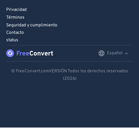
Privacidad
Términos
Seguridad y cumplimiento
Contacto
status
Español
English
Deutsch
© FreeConvert.comVERSIÓN Todos los derechos reservados
(2026)
Español
Français
Português
Italiano
Dutch