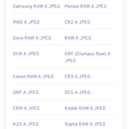
Samsung RAW A JPEG
Pentax RAW A JPEG
Link utili:
https://en.wikipedia.org/wiki/JPEG
RW2 A JPEG
CR2 A JPEG
https://www.lifewire.com/jpg-jpeg-file-4139913
Sony RAW A JPEG
RAW A JPEG
DCR A JPEG
ORF (Olympus Raw) A
JPEG
Canon RAW A JPEG
CR3 A JPEG
DRF A JPEG
DCS A JPEG
CRW A JPEG
Kodak RAW A JPEG
K25 A JPEG
Sigma RAW A JPEG