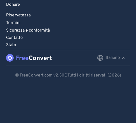
Donare
Riservatezza
Termini
Sicurezza e conformità
Contatto
Stato
Italiano
English
Deutsch
© FreeConvert.com
v2.30
E Tutti i diritti riservati (2026)
Español
Français
Português
Italiano
Dutch