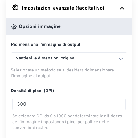
Impostazioni avanzate (facoltativo)
Da Google Drive
Opzioni immagine
Da OneDrive
Ridimensiona l'immagine di output
Dall'URL
Mantieni le dimensioni originali
Selezionare un metodo se si desidera ridimensionare
l'immagine di output.
Densità di pixel (DPI)
Selezionare DPI da 0 a 1000 per determinare la nitidezza
dell'immagine impostando i pixel per pollice nelle
conversioni raster.