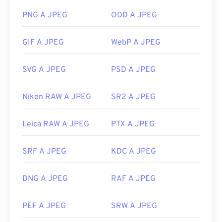
Come aprire un file JPEG?
PNG A JPEG
ODD A JPEG
Quasi tutti i programmi e le applicazioni di
GIF A JPEG
WebP A JPEG
visualizzazione delle immagini riconoscono e
possono aprire i file JPEG. Un semplice doppio clic
SVG A JPEG
PSD A JPEG
sul file JPEG solitamente lo apre nel visualizzatore
di immagini, nell'editor di immagini o nel browser
Nikon RAW A JPEG
SR2 A JPEG
web predefinito. Per selezionare un'applicazione
specifica con cui aprire il file, fare clic con il
pulsante destro del mouse e selezionare "Apri con"
Leica RAW A JPEG
PTX A JPEG
per effettuare la selezione.
I file JPEG si aprono automaticamente sui browser
SRF A JPEG
KDC A JPEG
Web più diffusi, come
Chrome
, sulle applicazioni
Microsoft come
Microsoft Foto
e sulle applicazioni
DNG A JPEG
RAF A JPEG
Mac OS come
Apple Preview
.
Sviluppato da:
Joint Photographic Experts Group
PEF A JPEG
SRW A JPEG
Data di rilascio iniziale:
18 settembre 1992