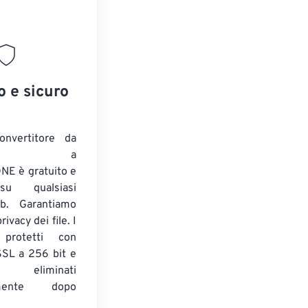
o e sicuro
onvertitore da
ENTE a
E è gratuito e
su qualsiasi
b. Garantiamo
ivacy dei file. I
 protetti con
 SSL a 256 bit e
 eliminati
amente dopo