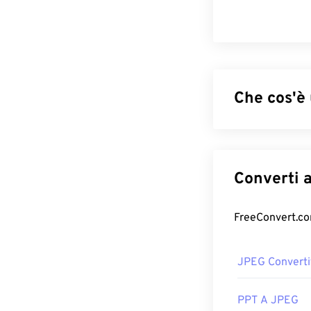
Che cos'è
JPEG (Joint Pho
algoritmo per c
la ragione del s
rendono ideali p
strumento
di 
Se hai bisogno 
formato di file
JPEG Converti
Come apri
PPT A JPEG
Quasi tutti i p