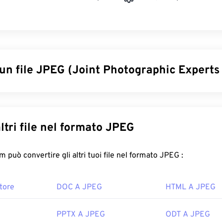
 un file JPEG (Joint Photographic Experts
tographic Experts Group) è un formato di file universale che ut
omprimere fotografie e grafica. La notevole compressione off
uo ampio utilizzo. Pertanto, le dimensioni relativamente ridotte
Converti altri file nel formato JPEG
er il trasporto su Internet e l'utilizzo sui siti web. Puoi utilizzar
compressione JPEG
per ridurre le dimensioni dei file fino all'80
FreeConvert.com può convertire gli altri tuoi file nel formato JPEG :
di una compressione ancora migliore, puoi convertire
JPG in 
 più recente e comprimibile.
tore
DOC A JPEG
HTML A JPEG
re un file JPEG?
PPTX A JPEG
ODT A JPEG
rogrammi e le applicazioni di visualizzazione delle immagini ric