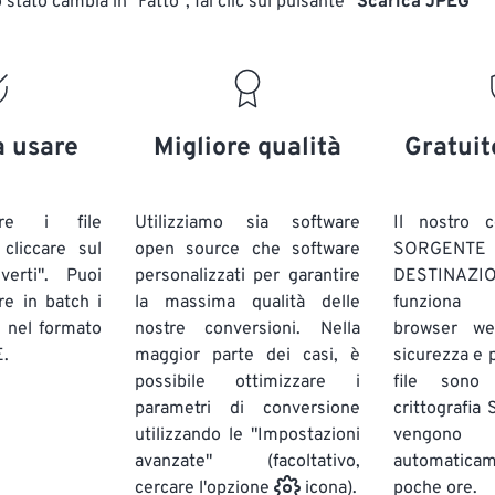
stato cambia in "Fatto", fai clic sul pulsante
"Scarica JPEG"
a usare
Migliore qualità
Gratuit
are i file
Utilizziamo sia software
Il nostro c
liccare sul
open source che software
SORG
verti". Puoi
personalizzati per garantire
DESTINAZION
ire in batch
i
la massima qualità delle
funziona 
E
nel formato
nostre conversioni. Nella
browser we
.
maggior parte dei casi, è
sicurezza e pr
possibile ottimizzare i
file sono
parametri di conversione
crittografia
utilizzando le "Impostazioni
vengono
avanzate" (facoltativo,
automatic
poche ore.
cercare l'opzione
icona).