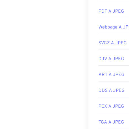
possono aprire 
PDF A JPEG
visualizzatore 
selezionare un'a
mouse e selezio
Webpage A J
I file JPEG si 
applicazioni M
SVGZ A JPEG
Sviluppato da:
DJV A JPEG
Data di rilascio
Link utili:
ART A JPEG
https://en.wik
DDS A JPEG
https://www.li
PCX A JPEG
TGA A JPEG