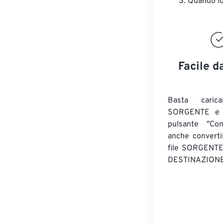
Quando lo 
Facile d
Basta caric
SORGENTE e c
pulsante "Con
anche convert
file SORGENT
DESTINAZIONE