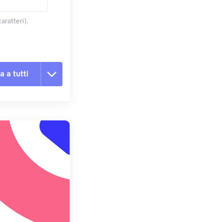
aratteri).
a a tutti
te le opzioni
reimpostazione
redefinito