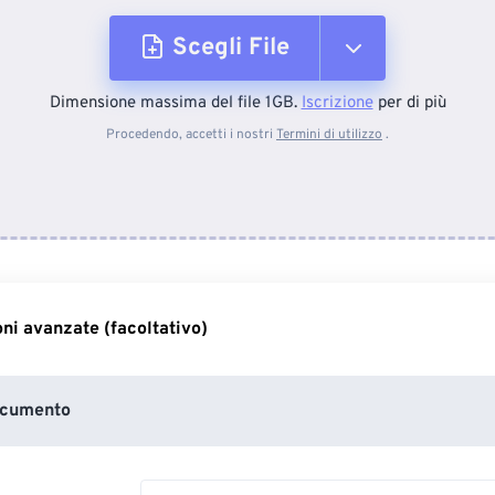
Scegli File
Dimensione massima del file 1GB.
Iscrizione
per di più
Dal dispositivo
Procedendo, accetti i nostri
Termini di utilizzo
.
Da Dropbox
Da Google Drive
ni avanzate (facoltativo)
Da OneDrive
ocumento
Dall'URL