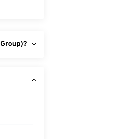
 Group)?
ilizza un
erta da JPEG è
 dei file JPEG li
e il nostro
%!
WebP
, un
onoscono e