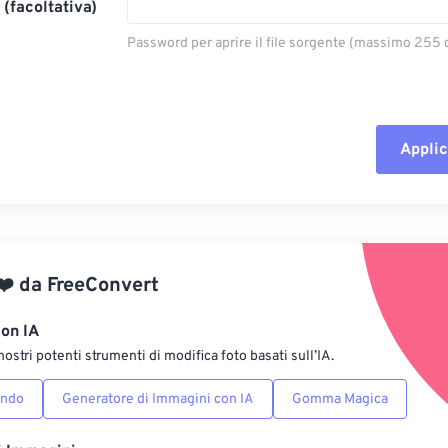
(facoltativa)
Password per aprire il file sorgente (massimo 255 c
Applic
Reimposta tut
Applica da p
❤️
da
FreeConvert
Salva come p
con IA
nostri potenti strumenti di modifica foto basati sull’IA.
ondo
Generatore di Immagini con IA
Gomma Magica