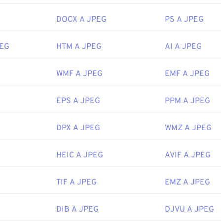
i file JPEG. Un semplice doppio clic sul file JPEG solitamente l
DOCX A JPEG
PS A JPEG
di immagini, nell'editor di immagini o nel browser web predefini
pplicazione specifica con cui aprire il file, fare clic con il pulsa
nare "Apri con" per effettuare la selezione.
PEG
HTM A JPEG
AI A JPEG
aprono automaticamente sui browser Web più diffusi, come
Chr
icrosoft come
Microsoft Foto
e sulle applicazioni Mac OS come
WMF A JPEG
EMF A JPEG
Joint Photographic Experts Group
EPS A JPEG
PPM A JPEG
 iniziale:
18 settembre 1992
DPX A JPEG
WMZ A JPEG
ipedia.org/wiki/JPEG
HEIC A JPEG
AVIF A JPEG
fewire.com/jpg-jpeg-file-4139913
TIF A JPEG
EMZ A JPEG
DIB A JPEG
DJVU A JPEG